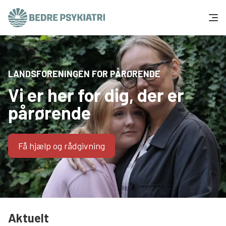
Skip to content
Få hjælp
LANDSFORENINGEN FOR PÅRØRENDE
Tal og fakta
Vi er her for dig, der er
Om os
pårørende
Vær med
Få hjælp og rådgivning
Presse og politik
Støt os
Aktuelt