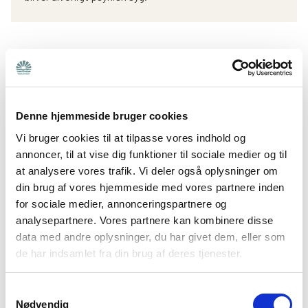
Denne hjemmeside bruger cookies
Vi bruger cookies til at tilpasse vores indhold og
annoncer, til at vise dig funktioner til sociale medier og til
at analysere vores trafik. Vi deler også oplysninger om
din brug af vores hjemmeside med vores partnere inden
for sociale medier, annonceringspartnere og
analysepartnere. Vores partnere kan kombinere disse
data med andre oplysninger, du har givet dem, eller som
de har indsamlet fra din brug af deres tjenester.
FÅ RÅD
Ekspertens råd: Når dit barn både
Samtykkevalg
har autisme og ADHD
Nødvendig