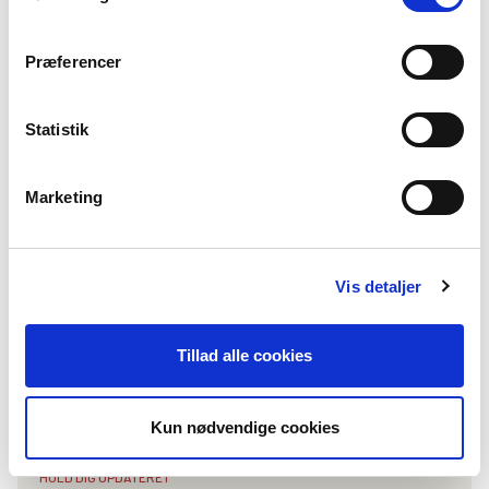
Her får du otte råd til, hvordan du helt konkret kan hjælpe
dit barn med ADHD og autisme i hverdagen.
Præferencer
Statistik
Marketing
Vis detaljer
Tillad alle cookies
Kun nødvendige cookies
HOLD DIG OPDATERET