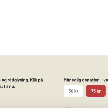
 og rådgivning. Klik på
Månedlig donation - v
atri nu.
50 kr
75 kr