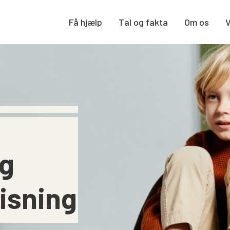
Få hjælp
Tal og fakta
Om os
g
isning