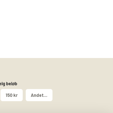
ælg beløb
150 kr
Andet...