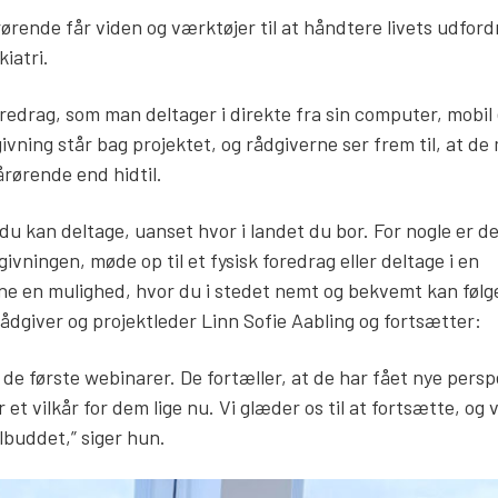
rende får viden og værktøjer til at håndtere livets udford
iatri.
oredrag, som man deltager i direkte fra sin computer, mobil 
vning står bag projektet, og rådgiverne ser frem til, at de
rørende end hidtil.
du kan deltage, uanset hvor i landet du bor. For nogle er d
ivningen, møde op til et fysisk foredrag eller deltage i en
ne en mulighed, hvor du i stedet nemt og bekvemt kan føl
dgiver og projektleder Linn Sofie Aabling og fortsætter:
 de første webinarer. De fortæller, at de har fået nye persp
 et vilkår for dem lige nu. Vi glæder os til at fortsætte, og 
lbuddet,” siger hun.