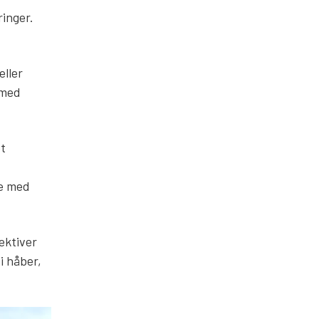
ringer.
eller
 med
et
ge med
ektiver
vi håber,