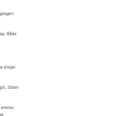
igdagen
dag. Både
e drejer
gst. Siden
e emner,
se