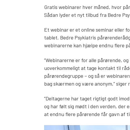
Gratis webinarer hver måned, hvor pårø
Sådan lyder et nyt tilbud fra Bedre Psyk
Et webinar er et online seminar eller f
tablet. Bedre Psykiatris pårørenderådgi
webinarerne kan hjælpe endnu flere på
”Webinarerne er for alle pårørende, og 
uoverkommeligt at tage kontakt til rådg
pårørendegruppe – og så er webinarer
bag skærmen og være anonym,” siger rå
”Deltagerne har taget rigtigt godt imod
og har følt sig mødt i den verden, der er
at endnu flere pårørende får gavn af ti