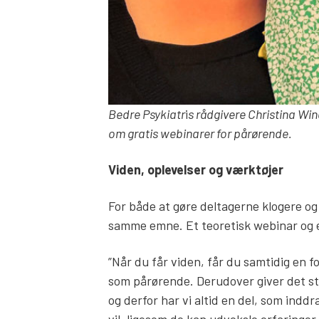
Bedre Psykiatr
i
s rådgivere Christina Win
om gratis webinarer for pårørende.
Viden, oplevelser og værktøjer
For både at gøre deltagerne klogere og
samme emne. Et teoretisk webinar og e
”Når du får viden, får du samtidig en for
som pårørende. Derudover giver det sto
og derfor har vi altid en del, som indd
vil, ligesom de kan udveksle erfaringer 