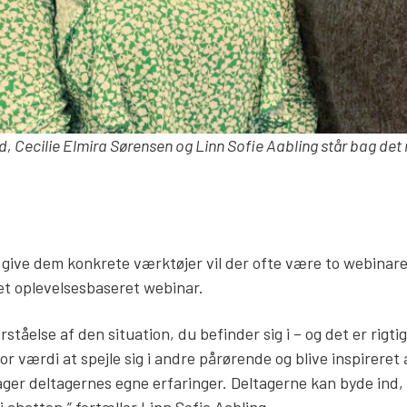
d, Cecilie Elmira Sørensen og Linn Sofie Aabling står bag det 
 give dem konkrete værktøjer vil der ofte være to webinar
t oplevelsesbaseret webinar.
ståelse af den situation, du befinder sig i – og det er rigtig
r værdi at spejle sig i andre pårørende og blive inspireret
rager deltagernes egne erfaringer. Deltagerne kan byde ind,
i chatten,” fortæller Linn Sofie Aabling.