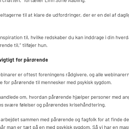
tagerne til at klare de udfordringer, der er en del af dagl
nspiration til, hvilke redskaber du kan inddrage i din hver
ende til,” tilføjer hun.
vigtigt for pårørende
binarer er oftest foreningens rådgivere, og alle webinarern
te for pårørende til mennesker med psykisk sygdom.
og handlede om, hvordan pårørende hjælper personer med an
 svære følelser og pårørendes krisehåndtering.
g arbejdet sammen med pårørende og fagfolk for at finde d
 når man er tæt på en med psykisk sygdom. Så vi har en mas