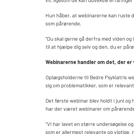
Hun håber, at webinarerne kan ruste del
som pårørende.
”Du skal gerne gå derfra med viden og i
til at hjælpe dig selv og den, du er pårør
Webinarerne handler om det, der er 
Oplægsholderne til Bedre Psykiatris we
sig om problematikker, som er relevan
Det første webinar blev holdt i juni 
har der været webinarer om pårørendes
”Vi har lavet en større undersøgelse o
som er allermest relevante og vigtige,