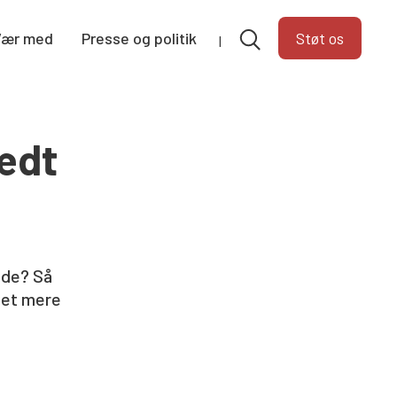
Vær med
Presse og politik
Støt os
lædt
nde? Så
get mere