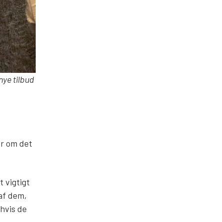
nye tilbud
er om det
t vigtigt
 af dem,
 hvis de