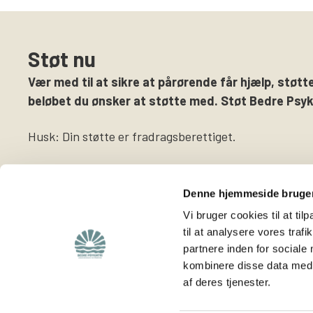
Støt nu
Vær med til at sikre at pårørende får hjælp, støtte
beløbet du ønsker at støtte med. Støt Bedre Psyki
Husk: Din støtte er fradragsberettiget.
Denne hjemmeside bruger
Vi bruger cookies til at til
til at analysere vores tra
partnere inden for sociale
Find
Støt os
kombinere disse data med a
af deres tjenester.
Viden om os
Støt foreningen
Lokalafdelinger
Bliv medlem