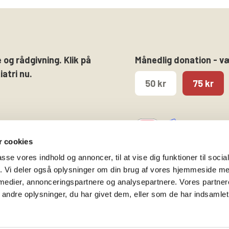
 og rådgivning. Klik på
Månedlig donation - v
atri nu.
50 kr
75 kr
 cookies
passe vores indhold og annoncer, til at vise dig funktioner til soci
fik. Vi deler også oplysninger om din brug af vores hjemmeside m
 medier, annonceringspartnere og analysepartnere. Vores partne
Følg os på
Kontakt hovedkontore
ndre oplysninger, du har givet dem, eller som de har indsamlet 
Facebook
Gammeltorv 14, 2. sal
Twitter
1457 København K