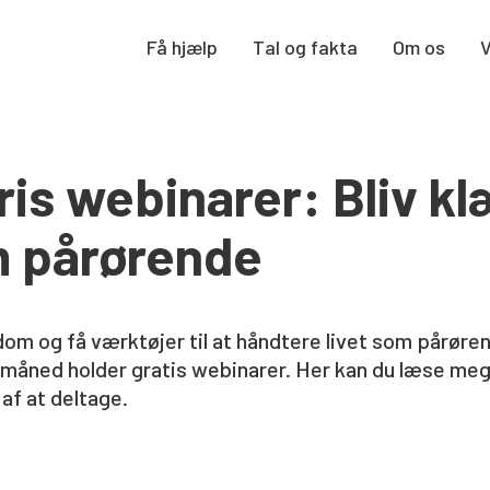
Få hjælp
Tal og fakta
Om os
ris webinarer: Bliv k
om pårørende
gdom og få værktøjer til at håndtere livet som pårøre
 måned holder gratis webinarer. Her kan du læse me
af at deltage.