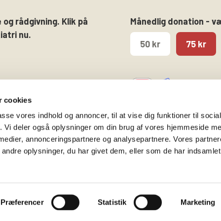
 og rådgivning. Klik på
Månedlig donation - v
atri nu.
50 kr
75 kr
 cookies
passe vores indhold og annoncer, til at vise dig funktioner til soci
fik. Vi deler også oplysninger om din brug af vores hjemmeside m
 medier, annonceringspartnere og analysepartnere. Vores partne
Følg os på
Kontakt hovedkontore
ndre oplysninger, du har givet dem, eller som de har indsamlet 
Facebook
Gammeltorv 14, 2. sal
Twitter
1457 København K
Instagram
T. 53 52 99 00
Præferencer
Statistik
Marketing
info@bedrepsykiatri.dk
Privatlivspolitik & Cooki