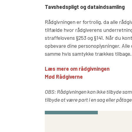
Tavshedspligt og dataindsamling
Rådgivningen er fortrolig, da alle rådg
tilfælde hvor rådgiverens underretnings
straffelovens §253 og §141. Når du kon
opbevare dine personoplysninger. Alle 
samme hvis samtykke trækkes tilbage.
Læs mere om rådgivningen
Mød Rådgiverne
OBS: Rådgivningen kan ikke tilbyde samtal
tilbyde at være part i en sag eller påta