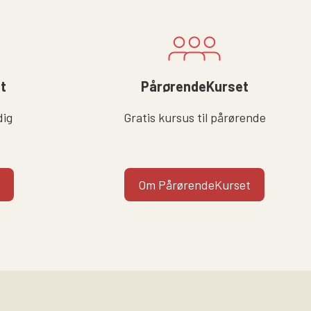
lt
PårørendeKurset
dig
Gratis kursus til pårørende
Om PårørendeKurset