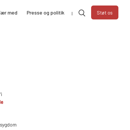
Vær med
Presse og politik
Støt os
i
le
k sygdom