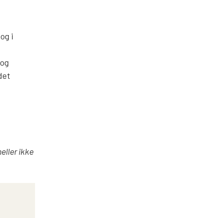
og i
 og
det
eller ikke