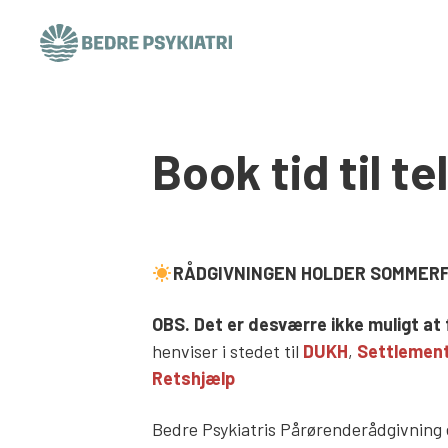
Skip to content
Book tid til t
RÅDGIVNINGEN HOLDER SOMMERFE
OBS. Det er desværre ikke muligt at f
henviser i stedet til
DUKH
,
Settlemen
Retshjælp
Bedre Psykiatris Pårørenderådgivning e