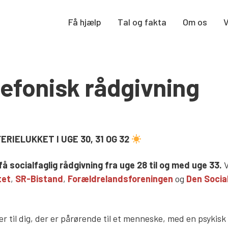
Få hjælp
Tal og fakta
Om os
elefonisk rådgivning
RIELUKKET I UGE 30, 31 OG 32
å socialfaglig rådgivning fra uge 28 til og med uge 33.
V
tet
,
SR-Bistand
,
Forældrelandsforeningen
og
Den Socia
r til dig, der er pårørende til et menneske, med en psykis