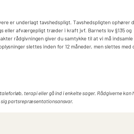
ivere er underlagt tavshedspligt. Tavshedspligten ophører d
 eller afværgepligt træder i kraft jvf. Barnets lov §135 og
takter rådgivningen giver du samtykke til at vi må indsamle
oplysninger slettes inden for 12 måneder, men slettes med 
eforløb, terapi eller gå ind i enkelte sager. Rådgiverne kan h
ge sig partsrepræsentationsansvar.