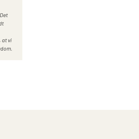
 Det
dt
 at vi
ygdom.