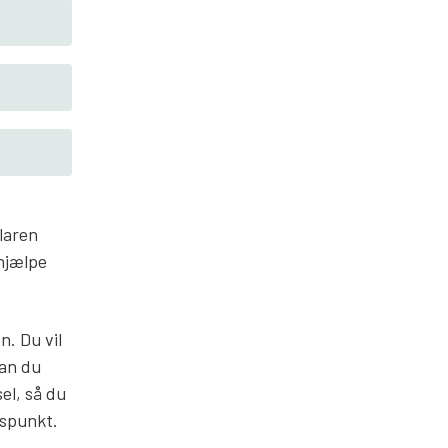
ularen
 hjælpe
n. Du vil
kan du
el, så du
dspunkt.