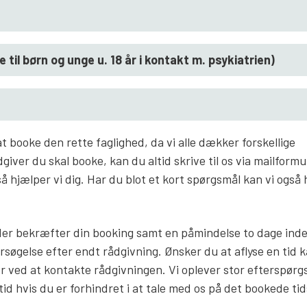
til børn og unge u. 18 år i kontakt m. psykiatrien)
 booke den rette faglighed, da vi alle dækker forskellige
giver du skal booke, kan du altid skrive til os via mailform
så hjælper vi dig. Har du blot et kort spørgsmål kan vi også
l der bekræfter din booking samt en påmindelse to dage inde
søgelse efter endt rådgivning. Ønsker du at aflyse en tid 
er ved at kontakte rådgivningen. Vi oplever stor efterspørgs
tid hvis du er forhindret i at tale med os på det bookede ti