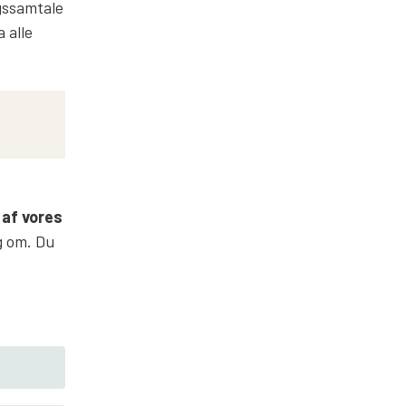
ngssamtale
 alle
 af vores
g om. Du