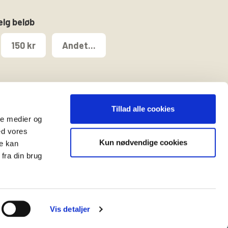
ælg beløb
150 kr
Andet...
Tillad alle cookies
ale medier og
ed vores
Kun nødvendige cookies
re kan
t
fra din brug
Vis detaljer
es