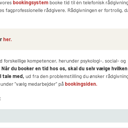
a vores
bookingsystem
booke tid til én telefonisk rådgivni
s fagprofessionelle rådgivere. Rådgivningen er fortrolig, da
er
her.
ed forskellige kompetencer, herunder psykologi-, social- og
.
Når du booker en tid hos os, skal du selv vælge hvilken
l tale med,
ud fra
den problemstilli
ng du ønsker rådgivnin
e under ”vælg medarbejder” på
bookingsiden.
: