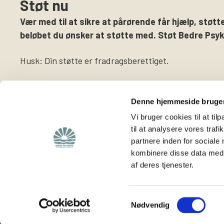
Støt nu
Vær med til at sikre at pårørende får hjælp, støtte
beløbet du ønsker at støtte med. Støt Bedre Psyki
Husk: Din støtte er fradragsberettiget.
Denne hjemmeside bruger
Vi bruger cookies til at til
til at analysere vores tra
partnere inden for sociale
Find
Støt os
kombinere disse data med a
af deres tjenester.
Viden om os
Støt foreningen
Lokalafdelinger
Bliv medlem
Hjemmeside for
Bliv frivillig
Samtykkevalg
Nødvendig
frivillige
Vores rådgivning