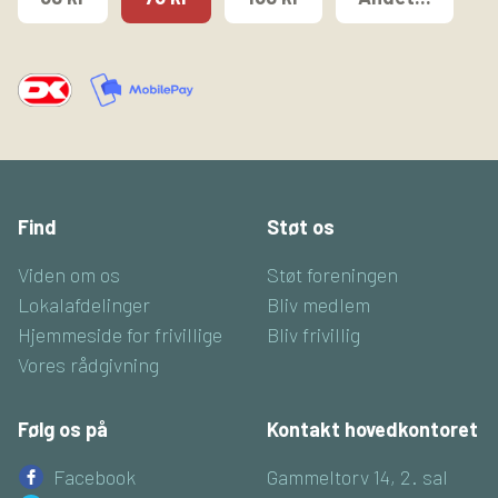
Find
Støt os
Viden om os
Støt foreningen
Lokalafdelinger
Bliv medlem
Hjemmeside for frivillige
Bliv frivillig
Vores rådgivning
Følg os på
Kontakt hovedkontoret
Facebook
Gammeltorv 14, 2. sal