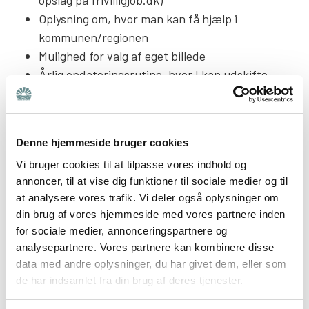
Oplysning om, hvor man kan få hjælp i
kommunen/regionen
Mulighed for valg af eget billede
Årlig opdateringsrutine, hvor I kan udskifte
tekster, billede og info.
Har I spørgsmål eller kommentarer,
så skriv eller
Denne hjemmeside bruger cookies
ring endelig til Kathrine på kh@bedrepsykiatri.dk eller
71 74 96 11.
Vi bruger cookies til at tilpasse vores indhold og
annoncer, til at vise dig funktioner til sociale medier og til
at analysere vores trafik. Vi deler også oplysninger om
din brug af vores hjemmeside med vores partnere inden
Brug NemTilmeld
for sociale medier, annonceringspartnere og
Alle lokalafdelinger har en konto hos NemTilmeld,
analysepartnere. Vores partnere kan kombinere disse
hvor alle aktiviteter skal oprettes.
data med andre oplysninger, du har givet dem, eller som
de har indsamlet fra din brug af deres tjenester.
Læs mere