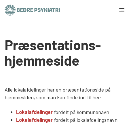
Skip to content
Få hjælp
Præsentations-
Tal og fakta
hjemmeside
Om os
Vær med
Alle lokalafdelinger har en præsentationsside på
Presse og politik
hjemmesiden, som man kan finde ind til her:
Lokalafdelinger
fordelt på kommunenavn
Støt os
Lokalafdelinger
fordelt på lokalafdelingsnavn