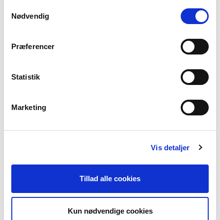
Samtykkevalg
Nødvendig
Facebooksiden
Præferencer
Brug jeres Facebookside til at fortælle om jer selv
og jeres aktiviteter og skab dialog med brugerne.
Statistik
Læs mere
Marketing
Afdelingsfolder
Vis detaljer
Lav en lokalafdelingsfolder, som kan ligge
forskellige steder, hvor der kommer pårørende.
Tillad alle cookies
Hent skabelon
Kun nødvendige cookies