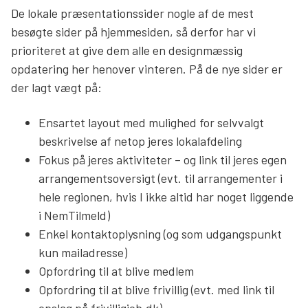
De lokale præsentationssider nogle af de mest
Søg
besøgte sider på hjemmesiden, så derfor har vi
prioriteret at give dem alle en designmæssig
opdatering her henover vinteren. På de nye sider er
der lagt vægt på:
Ensartet layout med mulighed for selvvalgt
beskrivelse af netop jeres lokalafdeling
Fokus på jeres aktiviteter – og link til jeres egen
arrangementsoversigt (evt. til arrangementer i
hele regionen, hvis I ikke altid har noget liggende
i NemTilmeld)
Enkel kontaktoplysning (og som udgangspunkt
kun mailadresse)
Opfordring til at blive medlem
Opfordring til at blive frivillig (evt. med link til
opslag på frivilligjob.dk)