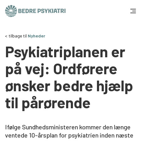
Skip to content
Få hjælp
tilbage til
Nyheder
Psykiatriplanen er
Tal og fakta
på vej: Ordførere
Om os
ønsker bedre hjælp
Vær med
til pårørende
Presse og politik
Støt os
Ifølge Sundhedsministeren kommer den længe
ventede 10-årsplan for psykiatrien inden næste