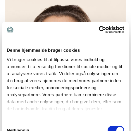
Denne hjemmeside bruger cookies
Vi bruger cookies til at tilpasse vores indhold og
annoncer, til at vise dig funktioner til sociale medier og til
at analysere vores trafik. Vi deler også oplysninger om
din brug af vores hjemmeside med vores partnere inden
for sociale medier, annonceringspartnere og
analysepartnere. Vores partnere kan kombinere disse
data med andre oplysninger, du har givet dem, eller som
de har indsamlet fra din brug af deres tjenester.
Jane Heitmann (V) vil blandt andet kæmpe for bedre
Samtykkevalg
hjælp til pårørende. Foto: Steen Brogaard
Nødvendig