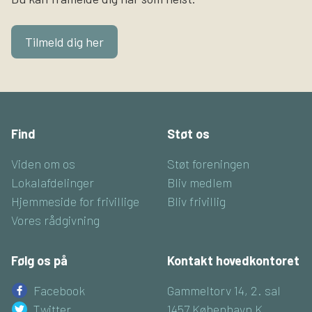
Tilmeld dig her
Find
Støt os
Viden om os
Støt foreningen
Lokalafdelinger
Bliv medlem
Hjemmeside for frivillige
Bliv frivillig
Vores rådgivning
Følg os på
Kontakt hovedkontoret
Facebook
Gammeltorv 14, 2. sal
Twitter
1457 København K