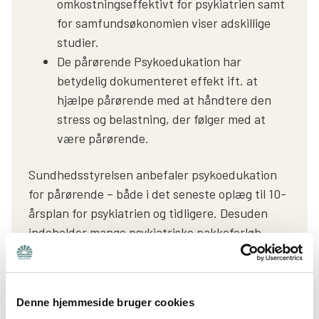
omkostningseffektivt for psykiatrien samt
for samfundsøkonomien viser adskillige
studier.
De pårørende Psykoedukation har
betydelig dokumenteret effekt ift. at
hjælpe pårørende med at håndtere den
stress og belastning, der følger med at
være pårørende.
Sundhedsstyrelsen anbefaler psykoedukation
for pårørende – både i det seneste oplæg til 10-
årsplan for psykiatrien og tidligere. Desuden
indeholder mange psykiatriske pakkeforløb,
kliniske retningslinjer, referenceprogrammer og
forløbsprogrammer anbefalinger af
psykoedukation. Psykoedukation anbefales også
Denne hjemmeside bruger cookies
af Dansk Psykiatrisk Selskab Hvidbog fra 2021,