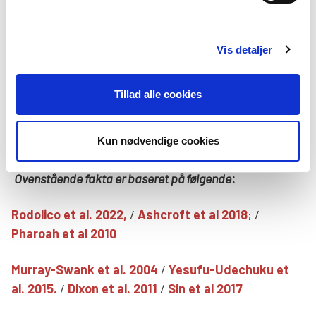
Jens Peter Eckardt
Chefanalytiker
Telefon: 2894 3288
Vis detaljer
eller
Emma Fleming
Tillad alle cookies
Politisk konsulent
Telefon: 2747 8742
Kun nødvendige cookies
Ovenstående fakta er baseret på følgende
:
Rodolico et al. 2022,
/
Ashcroft et al 2018
; /
Pharoah et al 2010
Murray-Swank et al. 2004
/
Yesufu-Udechuku et
al. 2015.
/
Dixon et al. 2011
/
Sin et al 2017