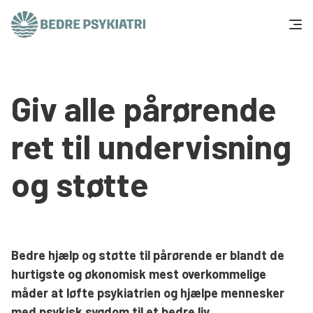
Skip to content
Få hjælp
Giv alle pårørende
Tal og fakta
ret til undervisning
Om os
og støtte
Vær med
Presse og politik
Bedre hjælp og støtte til pårørende er blandt de
Støt os
hurtigste og økonomisk mest overkommelige
måder at løfte psykiatrien og hjælpe mennesker
med psykisk sygdom til et bedre liv.