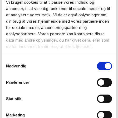
Vi bruger cookies til at tilpasse vores indhold og
Danske Patienter i 2022 og Regeringens
annoncer, til at vise dig funktioner til sociale medier og til
Psykiatriudvalg i 2013.
at analysere vores trafik. Vi deler også oplysninger om
din brug af vores hjemmeside med vores partnere inden
for sociale medier, annonceringspartnere og
analysepartnere. Vores partnere kan kombinere disse
data med andre oplysninger, du har givet dem, eller som
de har indsamlet fra din brug af deres tjenester.
Samtykkevalg
Nødvendig
Præferencer
Statistik
Kontakt Bedre Psykiatri for mere viden:
Marketing