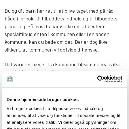
Du og dit barn har ret til at blive taget med på råd
både i forhold til tilbuddets indhold og til tilbuddets
placering. Så hvis du har ønske om et bestemt
specialtilbud enten i kommunen eller i en anden
kommune, kan du bede om det. Det er dog ikke
sikkert, at kommunen vil opfylde dit ønske.
Det varierer meget fra kommune til kommune, hvilke
specialtilbud, der er tilgængelige. Mange skoler har
specialklasser, men mange kommuner har organiseret
deres specialklasser, så de hver især har specifikke
målgrupper. Så hvis dit barn fx bliver visiteret til et
Denne hjemmeside bruger cookies
specialtilbud målrettet børn med autisme, er det ikke
Vi bruger cookies til at tilpasse vores indhold og
sikkert, at det specialtilbud findes på dit barns
annoncer, til at vise dig funktioner til sociale medier og til
nuværende skole.
at analysere vores trafik. Vi deler også oplysninger om