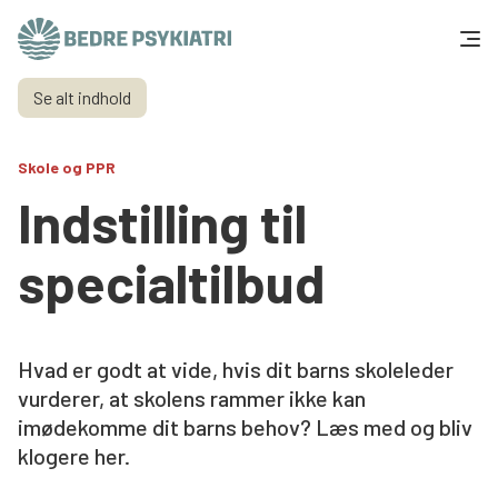
Skip to content
Se alt indhold
Få hjælp
Skole og PPR
Tal og fakta
Indstilling til
Om os
specialtilbud
Vær med
Presse og politik
Hvad er godt at vide, hvis dit barns skoleleder
vurderer, at skolens rammer ikke kan
imødekomme dit barns behov? Læs med og bliv
Støt os
klogere her.