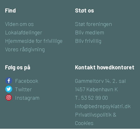
Find
Støt os
Viden om os
Støt foreningen
Lokalafdelinger
Bliv medlem
Hjemmeside for frivillige
Bliv frivillig
Vores rådgivning
Følg os på
Kontakt hovedkontoret
Facebook
Gammeltorv 14, 2. sal
Twitter
1457 København K
Instagram
T. 53 52 99 00
info@bedrepsykiatri.dk
Privatlivspolitik &
Cookies
CVR: 16800074
Luk