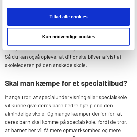
gå på, skal have et tilbud, der svarer til det tilbud, som
kommunen har henvist til. Så hvis du beder om, at dit
Tillad alle cookies
barn bliver flyttet til en skole med et mere vidtgående
(og derfor dyrere) tilbud, kan kommunen afvise det.
Kun nødvendige cookies
Ikke fordi det er dyrere, men fordi det er mere
vidtgående. Skolen skal i øvrigt have plads til dit barn.
Så du kan også opleve, at dit ønske bliver afvist af
skolelederen på den ønskede skole.
Skal man kæmpe for et specialtilbud?
Mange tror, at specialundervisning eller specialskole
vil kunne give deres barn bedre hjælp end den
almindelige skole. Og mange kæmper derfor for, at
deres barn skal komme på specialskole, fordi de tror,
at barnet her vil få mere opmærksomhed og mere