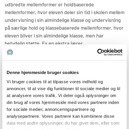
udbredte mellemformer er holdbaserede
mellemformer, hvor eleven deler sin tid i skolen mellem
undervisning i sin almindelige klasse og undervisning
på særlige hold og klassebaserede mellemformer, hvor
eleven bliver i sin almindelige klasse, men har
betydelig støtte. Fx en ekstra lærer.
Læs mere links
Læs også:
Mens I venter på hjælp
Denne hjemmeside bruger cookies
Vi bruger cookies til at tilpasse vores indhold og
Hvem træffer beslutning om, hvilken
annoncer, til at vise dig funktioner til sociale medier og til
at analysere vores trafik. Vi deler også oplysninger om
hjælp barnet skal have?
din brug af vores hjemmeside med vores partnere inden
for sociale medier, annonceringspartnere og
Hvis man vil have indflydelse på, hvilken hjælp og
analysepartnere. Vores partnere kan kombinere disse
støtte ens barn får, skal man forstå, hvem der træffer
data med andre oplysninger, du har givet dem, eller som
beslutningerne. Men det kan være svært, fordi der er