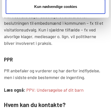
dvs. kommunens politikere – der træffer
Kun nødvendige cookies
beslutningen. I praksis har kommunalbestyrelsen i
stort set alle sager uddelegeret ansvaret for
beslutningen til embedsmænd i kommunen – fx til et
visitationsudvalg. Kun i sjældne tilfælde – fx ved
alvorlige klager, mediesager o. lign. vil politikerne
bliver involveret i praksis.
PPR
PR anbefaler og vurderer og har derfor indflydelse,
men i sidste ende bestemmer de ingenting.
Læs mere links
Læs også:
PPV: Undersøgelse af dit barn
Hvem kan du kontakte?