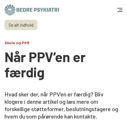
Skip to content
Se alt indhold
Få hjælp
Skole og PPR
Tal og fakta
Når PPV’en er
Om os
færdig
Vær med
Presse og politik
Hvad sker der, når PPV’en er færdig? Bliv
klogere i denne artikel og læs mere om
forskellige støtteformer, beslutningstagere og
Støt os
hvem du som pårørende kan kontakte.