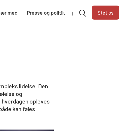
Vær med
Presse og politik
Støt os
mpleks lidelse. Den
ølelse og
il hverdagen opleves
 både kan føles