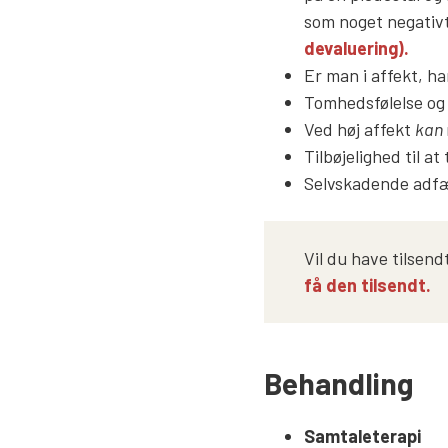
som noget negativt,
devaluering).
Er man i affekt, h
Tomhedsfølelse og
Ved høj affekt
kan
Tilbøjelighed til a
Selvskadende adfær
Vil du have tilsend
få den tilsendt.
Behandling
Samtaleterapi