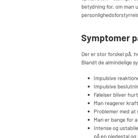
betydning for, om man u
personlighedsforstyrrel
Symptomer på
Der er stor forskel på,
Blandt de almindelige s
Impulsive reaktio
Impulsive beslutni
Følelser bliver hu
Man reagerer krafti
Problemer med at 
Man er bange for at 
Intense og ustabil
på en piedestal og