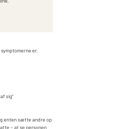
line.
de symptomerne er.
af sig”
 og enten sætte andre op
atte – at se personen