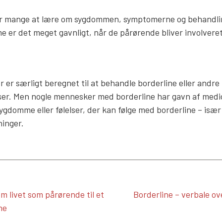
for mange at lære om sygdommen, symptomerne og behandlin
 er det meget gavnligt, når de pårørende bliver involvere
r er særligt beregnet til at behandle borderline eller andre
ser. Men nogle mennesker med borderline har gavn af medi
sygdomme eller følelser, der kan følge med borderline – især
inger.
m livet som pårørende til et
Borderline – verbale ov
ne