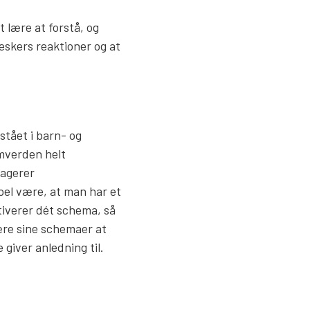
t lære at forstå, og
eskers reaktioner og at
tået i barn- og
mverden helt
eagerer
pel være, at man har et
tiverer dét schema, så
ære sine schemaer at
iver anledning til.