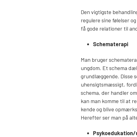
Den vigtigste behandling
regulere sine følelser 
få gode relationer til an
Schematerapi
Man bruger schematerapi
ungdom. Et schema dækk
grundlæggende. Disse sc
uhensigtsmæssigt, fordi
schema, der handler om f
kan man komme til at r
kende og blive opmærkso
Herefter ser man på alt
Psykoedukation/