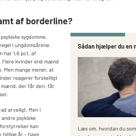
amt af borderline?
e psykiske sygdomme,
regel i ungdomsårene.
Sådan hjælper du en 
 har 1,6 pct. af
e. Flere kvinder end mænd
ne. Men mange mener, at
nder reagerer forskelligt
 mænd, der får den, får
ser.
rad arveligt. Men i
e andre psykiske
orstyrrelser kan
Læs om, hvordan du som
 tidlige år – have