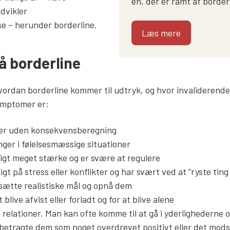
én, der er ramt af border
dvikler
se – herunder borderline.
Læs mere
 borderline
 hvordan borderline kommer til udtryk, og hvor invalideren
ymptomer er:
ner uden konsekvensberegning
nger i følelsesmæssige situationer
rtigt meget stærke og er svære at regulere
gt på stress eller konflikter og har svært ved at “ryste ting 
sætte realistiske mål og opnå dem
blive afvist eller forladt og for at blive alene
e relationer. Man kan ofte komme til at gå i yderlighederne
 betragte dem som noget overdrevet positivt eller det mods