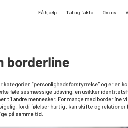
Få hjælp
Tal og fakta
Om os
 borderline
r kategorien “personlighedsforstyrrelse” og er en ko
ke følelsesmæssige udsving, en usikker identitetsf
oner til andre mennesker. For mange med borderline v
gelig, fordi følelser hurtigt kan skifte og relationer
lige på samme tid.