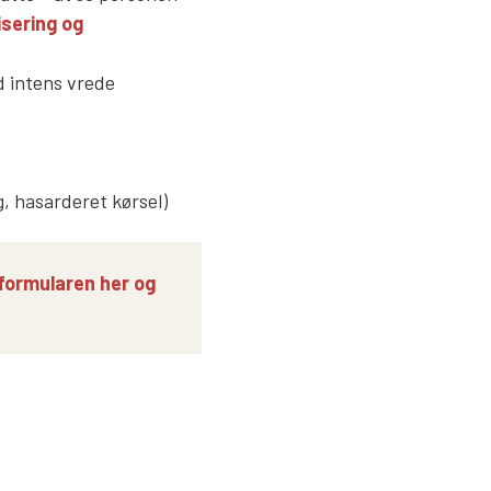
isering og
d intens vrede
, hasarderet kørsel)
formularen her og