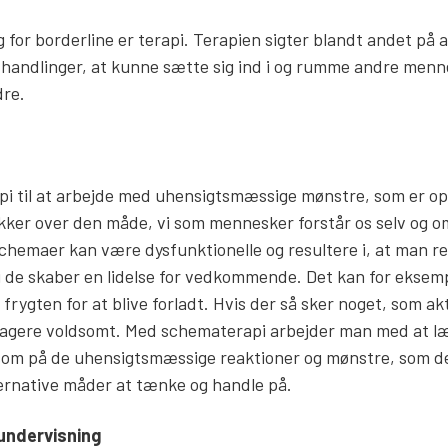
 for borderline er terapi. Terapien sigter blandt andet på a
og handlinger, at kunne sætte sig ind i og rumme andre menn
dre.
 til at arbejde med uhensigtsmæssige mønstre, som er ops
er over den måde, vi som mennesker forstår os selv og o
hemaer kan være dysfunktionelle og resultere i, at man r
 de skaber en lidelse for vedkommende. Det kan for eksem
rygten for at blive forladt. Hvis der så sker noget, som ak
eagere voldsomt. Med schematerapi arbejder man med at l
m på de uhensigtsmæssige reaktioner og mønstre, som de g
ernative måder at tænke og handle på.
undervisning