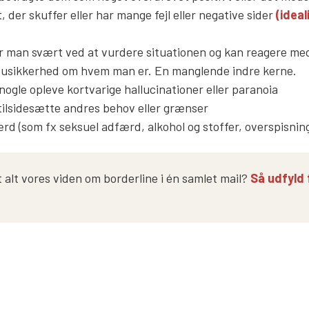
 der skuffer eller har mange fejl eller negative sider
(ideal
ar man svært ved at vurdere situationen og kan reagere me
 usikkerhed om hvem man er. En manglende indre kerne.
nogle opleve kortvarige hallucinationer eller paranoia
t tilsidesætte andres behov eller grænser
d (som fx seksuel adfærd, alkohol og stoffer, overspisning
t alt vores viden om borderline i én samlet mail?
Så udfyld 