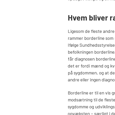
Hvem bliver r
Ligesom de fleste andr
rammer borderline som 
Ifølge Sundhedsstyrelsen
befolkningen borderlin
får diagnosen borderli
det er fordi mænd og kvi
på sygdommen, og at de
andre eller ingen diagno
Borderline er til en vis g
modsætning til de flest
sygdomme og udviklingsf
opvæksten – særligt i de