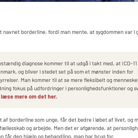
gt navnet borderline, fordi man mente, at sygdommen var i
vstændig diagnose kommer til at udgå i takt med, at ICD-11 
nmark, og bliver i stedet set på som et mønster inden for
yrrelser. Man kommer til at se mere fleksibelt og menneske
ning fokus på udfordringer i personlighedsfunktioner og 
 læse mere om det her.
mt af borderline som unge, får det bedre i løbet af livet, og
 fællesskab og arbejde. Men det er afgørende, at personligh
man får den hjælp og behandling, man har brug for.