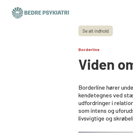
Skip to content
Se alt indhold
Borderline
Viden om
Borderline hører unde
kendetegnes ved stær
udfordringer i relati
som intens og uforudsi
livsvigtige og skrøbe