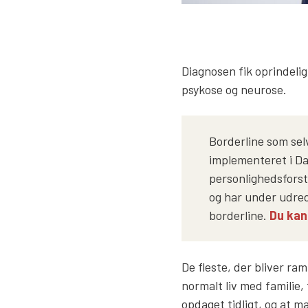
Diagnosen fik oprindeli
psykose og neurose.
Borderline som sel
implementeret i Da
personlighedsforst
og har under udred
borderline.
Du kan
De fleste, der bliver ra
normalt liv med familie,
opdaget tidligt, og at 