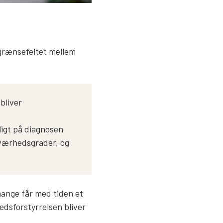
 grænsefeltet mellem
bliver
ligt på diagnosen
sværhedsgrader, og
 mange får med tiden et
edsforstyrrelsen bliver