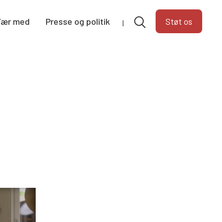
Vær med
Presse og politik
Støt os