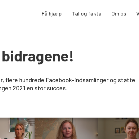
Få hjælp
Tal og fakta
Om os
r bidragene!
r, flere hundrede Facebook-indsamlinger og støtte
gen 2021 en stor succes.