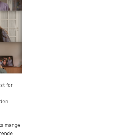
st for
 den
rks mange
ørende