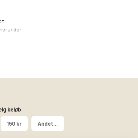
dt
l herunder
ælg beløb
150 kr
Andet...