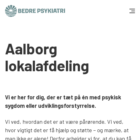
Skip to content
Få hjælp
Aalborg
Tal og fakta
lokalafdeling
Om os
Vær med
Vi er her for dig, der er tæt på én med psykisk
Presse og politik
sygdom eller udviklingsforstyrrelse.
Vi ved, hvordan det er at være pårørende. Vi ved,
Støt os
hvor vigtigt det er få hjælp og støtte – og mærke, at
man ikke er alene! Derfor arbejder vi for, at du kan få