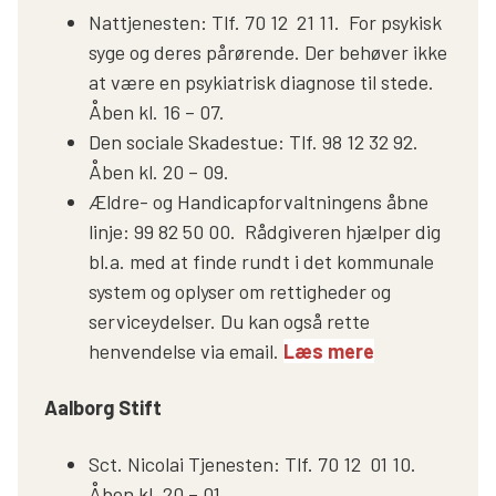
Nattjenesten: Tlf. 70 12 21 11. For psykisk
syge og deres pårørende. Der behøver ikke
at være en psykiatrisk diagnose til stede.
Åben kl. 16 – 07.
Den sociale Skadestue: Tlf. 98 12 32 92.
Åben kl. 20 – 09.
Ældre- og Handicapforvaltningens åbne
linje: 99 82 50 00. Rådgiveren hjælper dig
bl.a. med at finde rundt i det kommunale
system og oplyser om rettigheder og
serviceydelser. Du kan også rette
henvendelse via email.
Læs mere
Aalborg Stift
Sct. Nicolai Tjenesten: Tlf. 70 12 01 10.
Åben kl. 20 – 01.