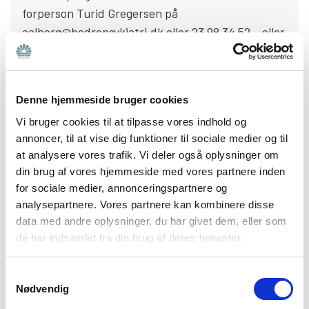
forperson Turid Gregersen på
aalborg@bedrepsykiatri.dk eller 23 98 34 52 – eller
tjek vores hjemmeside for mere info.
Læs mere
Denne hjemmeside bruger cookies
Vi bruger cookies til at tilpasse vores indhold og
annoncer, til at vise dig funktioner til sociale medier og til
Bliv medlem
at analysere vores trafik. Vi deler også oplysninger om
Støt op om vores arbejde og bliv en del af vores
din brug af vores hjemmeside med vores partnere inden
forening, så får du særlige tilbud og nyheder på
for sociale medier, annonceringspartnere og
mail. Du får også Pårørendeguiden ved
analysepartnere. Vores partnere kan kombinere disse
data med andre oplysninger, du har givet dem, eller som
indmeldelse.
de har indsamlet fra din brug af deres tjenester.
Meld dig ind her
Samtykkevalg
Nødvendig