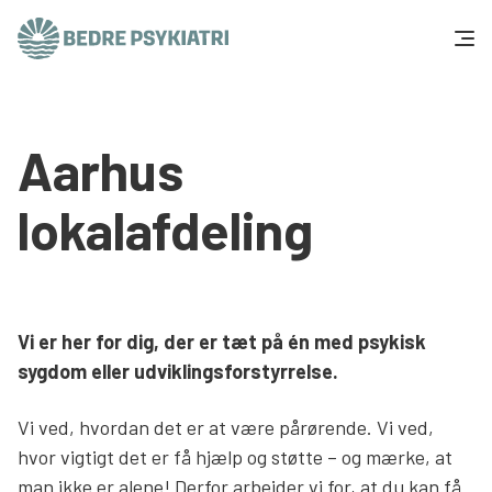
Skip to content
Få hjælp
Aarhus
Tal og fakta
lokalafdeling
Om os
Vær med
Vi er her for dig, der er tæt på én med psykisk
Presse og politik
sygdom eller udviklingsforstyrrelse.
Vi ved, hvordan det er at være pårørende. Vi ved,
Støt os
hvor vigtigt det er få hjælp og støtte – og mærke, at
man ikke er alene! Derfor arbejder vi for, at du kan få