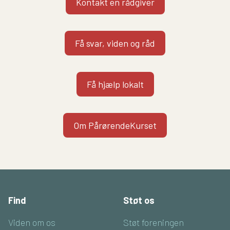
Kontakt en rådgiver
Få svar, viden og råd
Få hjælp lokalt
Om PårørendeKurset
Find
Støt os
Viden om os
Støt foreningen