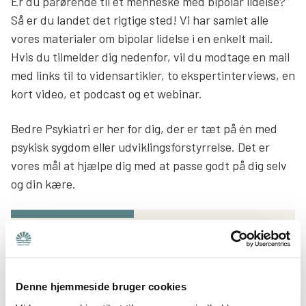
Er du pårørende til et menneske med bipolar lidelse?
Så er du landet det rigtige sted! Vi har samlet alle
Søg
vores materialer om bipolar lidelse i en enkelt mail.
Hvis du tilmelder dig nedenfor, vil du modtage en mail
med links til to vidensartikler, to ekspertinterviews, en
kort video, et podcast og et webinar.
Bedre Psykiatri er her for dig, der er tæt på én med
psykisk sygdom eller udviklingsforstyrrelse. Det er
vores mål at hjælpe dig med at passe godt på dig selv
og din kære.
E-mail
*
Denne hjemmeside bruger cookies