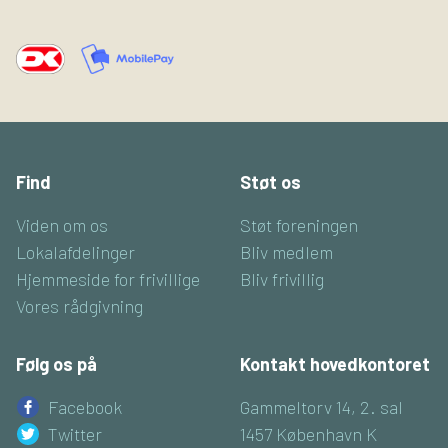
Find
Støt os
Viden om os
Støt foreningen
Lokalafdelinger
Bliv medlem
Hjemmeside for frivillige
Bliv frivillig
Vores rådgivning
Følg os på
Kontakt hovedkontoret
Facebook
Gammeltorv 14, 2. sal
Twitter
1457 København K