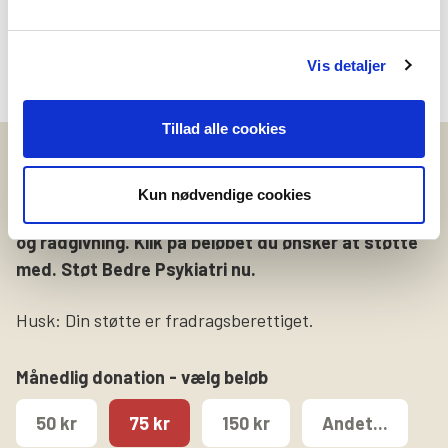
Vis detaljer
Tillad alle cookies
Støt nu
Kun nødvendige cookies
Vær med til at sikre at pårørende får hjælp, støtte
og rådgivning. Klik på beløbet du ønsker at støtte
med. Støt Bedre Psykiatri nu.
Husk: Din støtte er fradragsberettiget.
Månedlig donation - vælg beløb
50 kr
75 kr
150 kr
Andet...