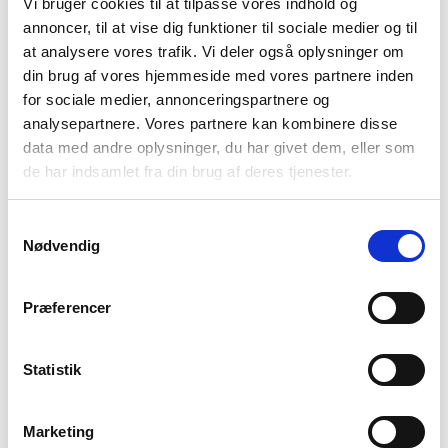
Vi bruger cookies til at tilpasse vores indhold og
annoncer, til at vise dig funktioner til sociale medier og til
at analysere vores trafik. Vi deler også oplysninger om
Telefonnummer
*
din brug af vores hjemmeside med vores partnere inden
for sociale medier, annonceringspartnere og
analysepartnere. Vores partnere kan kombinere disse
data med andre oplysninger, du har givet dem, eller som
Bedre Psykiatri kan kontakte dig med information om
de har indsamlet fra din brug af deres tjenester.
støttemuligheder og organisationens arbejde via e-mail, telefonisk
og via online medier (f.eks. Facebook). Hvis du ikke ønsker, vi
kontakter dig, kan du til enhver kontakte os på
Samtykkevalg
info@bedrepsykiatri.dk eller tlf. 53 52 99 00.
Nødvendig
Præferencer
*
Obligatorisk felt
Statistik
Vi passer godt på dine data.
Læs Bedre Psykiatris
privatlivspolitik her.
Marketing