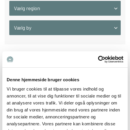
Vælg region
Søg
Vælg by
VEJLE
Bedre Psykiatri Vejle
Denne hjemmeside bruger cookies
INFORMATIONSAFTEN OMKRING
DIAGNOSEN AUTISME
Vi bruger cookies til at tilpasse vores indhold og
annoncer, til at vise dig funktioner til sociale medier og til
Informationsaften. v/ psykoterapeut Lene
at analysere vores trafik. Vi deler også oplysninger om
Brøndum Madsen Hvad er kendetegnende for
din brug af vores hjemmeside med vores partnere inden
mennesker med autisme,. hvordan kan vi forstå
for sociale medier, annonceringspartnere og
dem og hinanden bedre, og. hvornår er diagnose
analysepartnere. Vores partnere kan kombinere disse
hjælpsom eller afgørende?