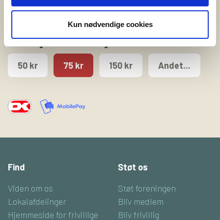
Husk: Din støtte er fradragsberettiget.
Kun nødvendige cookies
Månedlig donation - vælg beløb
50 kr
75 kr
150 kr
Andet...
Find
Støt os
Viden om os
Støt foreningen
Lokalafdelinger
Bliv medlem
Hjemmeside for frivillige
Bliv frivillig