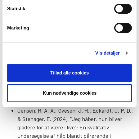
link.
Statistik
Forskningskonferencebidrag
Marketing
Ovesen J.H & Jensen R.A.A (2026)
Civilsamfundsforankrede psykoedukative forløb
for pårørende: Værdi over tid.
Vis detaljer
Kvalitetsudviklingsprojekt, Mundtlig
præsentation v/ CPS Konference 2026 –
Tillad alle cookies
Pårørende i psykiatrien – Viden, virkelighed og
nye perspektiver (17 marts. 2026) Jeanne Holm
Ovesen & Rikke Amalie Agergaard Jensen. I
Kun nødvendige cookies
konferencebog:
link
Jensen, R. A. A., Ovesen, J. H., Eckardt, J. P. D.,
& Stenager, E. (2024). ”Jeg håber, hun bliver
gladere for at være i live”: En kvalitativ
undersøgelse af håb blandt pårørende i