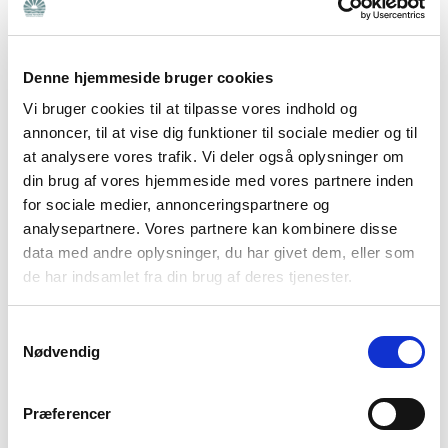
Volume 22 | Issue 3. pp 275–280.
link
Eckardt, JP (2025) Psykoedukation til pårørende
Denne hjemmeside bruger cookies
som fælles indsats. Evidens, relevans og
brobygning mellem sektorer. Journal for
Vi bruger cookies til at tilpasse vores indhold og
Sygeplejevidenskab 02.09.2025 . ISSN 2794-6991.
annoncer, til at vise dig funktioner til sociale medier og til
at analysere vores trafik. Vi deler også oplysninger om
link
din brug af vores hjemmeside med vores partnere inden
Stenager, E, Jensen, RAA & Eckardt, JP (2025)
for sociale medier, annonceringspartnere og
Evidensbaseret Psykoedukation i civilsamfundet
analysepartnere. Vores partnere kan kombinere disse
er klinisk relevant og skaber tværsektorielt
data med andre oplysninger, du har givet dem, eller som
samarbejde. Ugeskrift for læger.
link
de har indsamlet fra din brug af deres tjenester.
Jensen, R. A. A., Ovesen, J. H., & Stenager, E.
(2024). Community-Based Group
Samtykkevalg
Psychoeducation for Informal Caregivers of
Nødvendig
Individuals with Mental Illness: A Single-Arm
Pilot Study of Feasibility and Preliminary
Præferencer
Effectiveness. Research on Social Work Practice