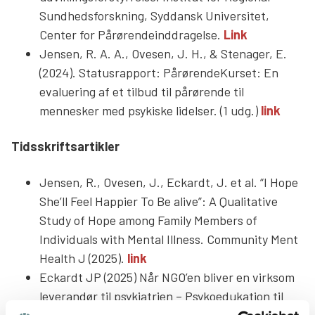
Sundhedsforskning, Syddansk Universitet,
Center for Pårørendeinddragelse.
Link
Jensen, R. A. A., Ovesen, J. H., & Stenager, E.
(2024). Statusrapport: PårørendeKurset: En
evaluering af et tilbud til pårørende til
mennesker med psykiske lidelser. (1 udg.)
link
Tidsskriftsartikler
Jensen, R., Ovesen, J., Eckardt, J. et al. “I Hope
She’ll Feel Happier To Be alive”: A Qualitative
Study of Hope among Family Members of
Individuals with Mental Illness. Community Ment
Health J (2025).
link
Eckardt JP (2025) Når NGO’en bliver en virksom
leverandør til psykiatrien – Psykoedukation til
pårørende. Tidsskrift for psykisk helsearbeid.