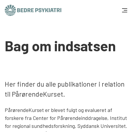
Skip to content
Få hjælp
Bag om indsatsen
Tal og fakta
Om os
Vær med
Her finder du alle publikationer i relation
til PårørendeKurset.
Presse og politik
PårørendeKurset er blevet fulgt og evalueret af
Støt os
forskere fra Center for Pårørendeinddragelse, Institut
for regional sundhedsforskning, Syddansk Universitet.