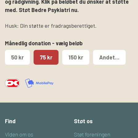
og rådgivning. Klik på beløbet du ønsker at støtte
med. Støt Bedre Psykiatri nu.
Husk: Din støtte er fradragsberettiget.
Månedlig donation - vælg beløb
50 kr
75 kr
150 kr
Andet...
Find
Støt os
Viden om os
Støt foreningen