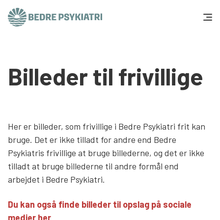
Skip to content
Få hjælp
Billeder til frivillige
Tal og fakta
Om os
Her er billeder, som frivillige i Bedre Psykiatri frit kan
Vær med
bruge. Det er ikke tilladt for andre end Bedre
Psykiatris frivillige at bruge billederne, og det er ikke
Presse og politik
tilladt at bruge billederne til andre formål end
arbejdet i Bedre Psykiatri.
Støt os
Du kan også finde billeder til opslag på sociale
medier her