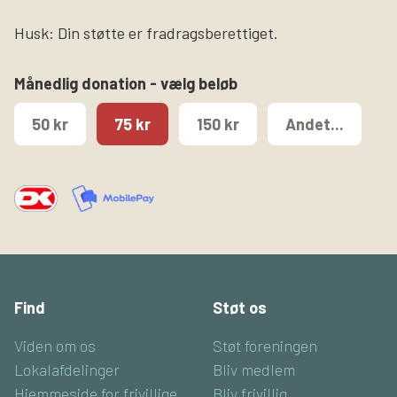
Husk: Din støtte er fradragsberettiget.
Månedlig donation - vælg beløb
50 kr
75 kr
150 kr
Andet...
Find
Støt os
Viden om os
Støt foreningen
Lokalafdelinger
Bliv medlem
Hjemmeside for frivillige
Bliv frivillig