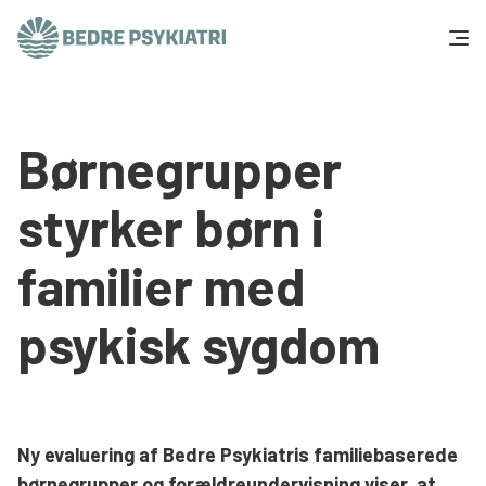
Skip to content
Få hjælp
Børnegrupper
Tal og fakta
styrker børn i
Om os
familier med
Vær med
psykisk sygdom
Presse og politik
Støt os
Ny evaluering af Bedre Psykiatris familiebaserede
børnegrupper og forældreundervisning
viser, at