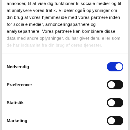
opdager det. Evalueringen af børnegrupper og
annoncer, til at vise dig funktioner til sociale medier og til
at analysere vores trafik. Vi deler også oplysninger om
forældreundervisning peger på, at tidlig støtte og
din brug af vores hjemmeside med vores partnere inden
trygge fællesskaber kan have stor forebyggende
for sociale medier, annonceringspartnere og
betydning for både barnets trivsel og familiens
analysepartnere. Vores partnere kan kombinere disse
hverdag.
data med andre oplysninger, du har givet dem, eller som
de har indsamlet fra din brug af deres tjenester.
“Evalueringen peger på noget meget vigtigt: At tidlig
støtte og trygge fællesskaber kan styrke børns trivsel
Samtykkevalg
og handlemuligheder, før problemerne vokser sig
Nødvendig
større. Vi ved, at børn, der vokser op med psykisk
sygdom i familien, selv har en øget risiko for at udvikle
Præferencer
psykisk sygdom senere i livet. Derfor er det særligt
positivt at se indsatser, der hjælper børnene tidligt og
Statistik
samtidig styrker familiens fælles forståelse og
hverdagsmestring,” siger Line Rasmussen, ansvarlig
for det sociale område i Ole Kirk’s Fond.
Marketing