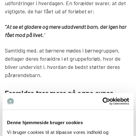
udfordringer i hverdagen. En forælder svarer, at det
vigtigste, de har fået ud af forløbet er:
”At se et gladere og mere udadvendt barn, der igen har
fået mod på livet.
”
Samtidig med, at børnene mødes i børnegruppen,
deltager deres forældre i et gruppeforløb, hvor de
bliver undervist i, hvordan de bedst støtter deres
pårørendebarn.
Forældre tror mere på egne evner
Mere end 350.000 børn i Danmark vokser op i familier,
hvor psykisk sygdom eller udviklingsforstyrrelser
fylder i hverdagen. Flere børn oplever at stå alene
Denne hjemmeside bruger cookies
med bekymringer og ansvar, uden at omgivelserne
Vi bruger cookies til at tilpasse vores indhold og