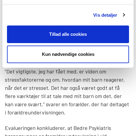
Familien bliver påvirket i en positiv
Vis detaljer
retning
Overordnet vurderer forældrene, at deltagelse i
Tillad alle cookies
børnegrupper og forældreundervisning samlet set har
påvirket deres familie i en positiv retning. Samtidig
Kun nødvendige cookies
har der gennem alle forløb være et minimalt frafald.
”Det vigtigste, jeg har fået med, er viden om
stressfaktorerne og om, hvordan mit barn reagerer,
når det er stresset. Det har også været godt at få
flere værktøjer til at tale med mit barn om det, der
kan være svært,” svarer en forælder, der har deltaget
i forældreundervisningen.
Evalueringen konkluderer, at Bedre Psykiatris
børnegrupper og forældreundervisning i vid