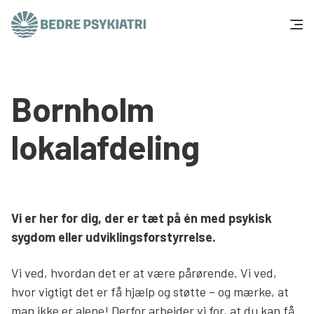
Skip to content
Få hjælp
Bornholm
Tal og fakta
lokalafdeling
Om os
Vær med
Vi er her for dig, der er tæt på én med psykisk
Presse og politik
sygdom eller udviklingsforstyrrelse.
Vi ved, hvordan det er at være pårørende. Vi ved,
Støt os
hvor vigtigt det er få hjælp og støtte – og mærke, at
man ikke er alene! Derfor arbejder vi for, at du kan få