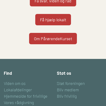
Få svar, viden og råd
Få hjælp lokalt
Om PårørendeKurset
Find
Støt os
Viden om os
Støt foreningen
Lokalafdelinger
Bliv medlem
Hjemmeside for frivillige
Bliv frivillig
Vores rådgivning