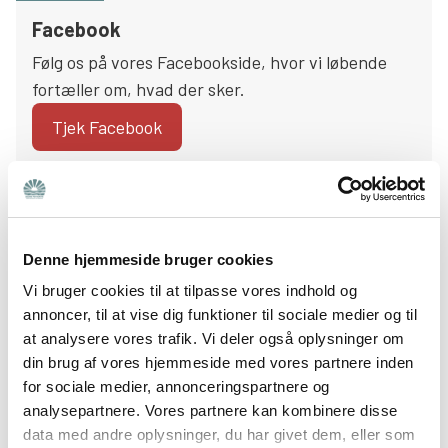
Facebook
Følg os på vores Facebookside, hvor vi løbende
fortæller om, hvad der sker.
Tjek Facebook
Kontakt os
Denne hjemmeside bruger cookies
Har du spørgsmål, forslag eller andet, så skriv
Vi bruger cookies til at tilpasse vores indhold og
eller ring til Patrick på
annoncer, til at vise dig funktioner til sociale medier og til
bornholm@bedrepsykiatri.dk eller 22477591.
at analysere vores trafik. Vi deler også oplysninger om
din brug af vores hjemmeside med vores partnere inden
Skriv til os
for sociale medier, annonceringspartnere og
analysepartnere. Vores partnere kan kombinere disse
data med andre oplysninger, du har givet dem, eller som