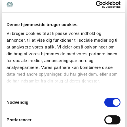
sig
✔ Viden om støtte til unge over 18 – og hvad du som
pårørende har ret til
✔ Råd til at forberede jer på overgangen til
Denne hjemmeside bruger cookies
voksenpsykiatrien
Vi bruger cookies til at tilpasse vores indhold og
annoncer, til at vise dig funktioner til sociale medier og til
Bedre Psykiatri er her for dig, der er tæt på én med
at analysere vores trafik. Vi deler også oplysninger om
psykisk sygdom eller udviklingsforstyrrelse. Det er
din brug af vores hjemmeside med vores partnere inden
vores mål at give dig de bedste forudsætninger for at
for sociale medier, annonceringspartnere og
analysepartnere. Vores partnere kan kombinere disse
passe godt på dig selv og din kære.
data med andre oplysninger, du har givet dem, eller som
de har indsamlet fra din brug af deres tjenester.
Samtykkevalg
Nødvendig
E-mail
*
Præferencer