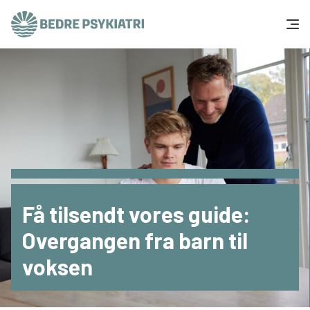
Skip to content
Få hjælp
Tal og fakta
Om os
Vær med
Få tilsendt vores guide:
Presse og politik
Overgangen fra barn til
voksen
Støt os