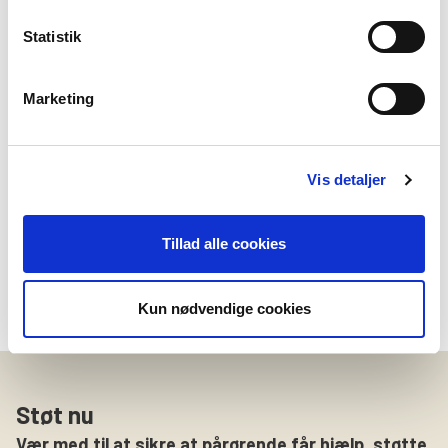
Statistik
Bedre Psykiatri kan kontakte dig med information om
støttemuligheder og organisationens arbejde via e-mail, telefonisk
og via online medier (f.eks. Facebook). Hvis du ikke ønsker, vi
kontakter dig, kan du til enhver kontakte os på
Marketing
info@bedrepsykiatri.dk eller tlf. 53 52 99 00.
Vis detaljer
*
Obligatorisk felt
Tillad alle cookies
Kun nødvendige cookies
Støt nu
Vær med til at sikre at pårørende får hjælp, støtte