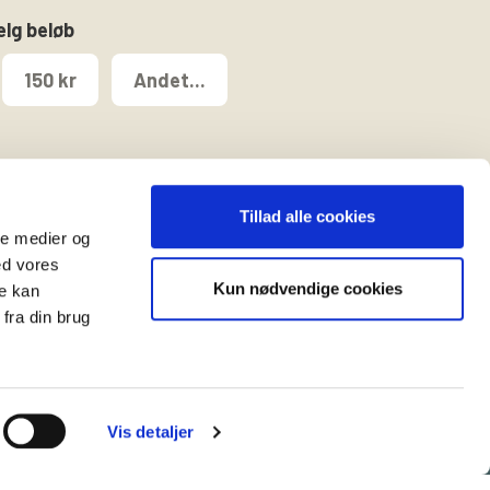
ælg beløb
150 kr
Andet...
Tillad alle cookies
ale medier og
ed vores
Kun nødvendige cookies
re kan
t
fra din brug
Vis detaljer
es