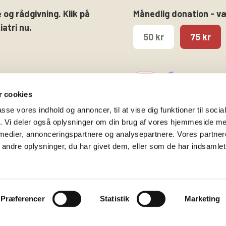
 og rådgivning. Klik på
Månedlig donation - v
atri nu.
50 kr
75 kr
 cookies
passe vores indhold og annoncer, til at vise dig funktioner til soci
fik. Vi deler også oplysninger om din brug af vores hjemmeside m
 medier, annonceringspartnere og analysepartnere. Vores partne
Følg os på
Kontakt hovedkontore
ndre oplysninger, du har givet dem, eller som de har indsamlet 
Facebook
Gammeltorv 14, 2. sal
Twitter
1457 København K
Instagram
T. 53 52 99 00
Præferencer
Statistik
Marketing
info@bedrepsykiatri.dk
Privatlivspolitik & Cooki