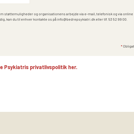
om støttemuligheder og organisationens arbejde via e-mail, telefonisk og via onlin
dig, kan du til enhver kontakte os på info@bedrepsykiatri.dk eller tlf. 53 52 99 00.
*
Obligat
Psykiatris privatlivspolitik her.