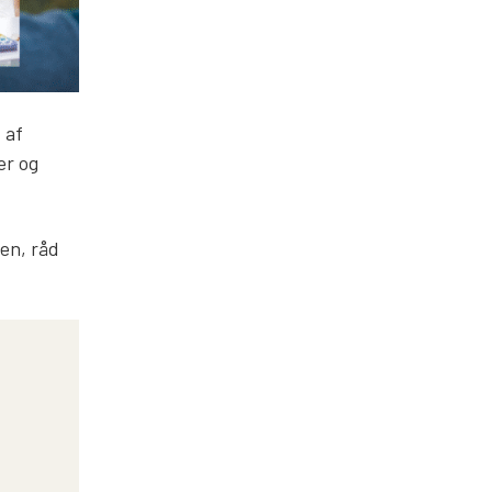
 af
er og
den, råd