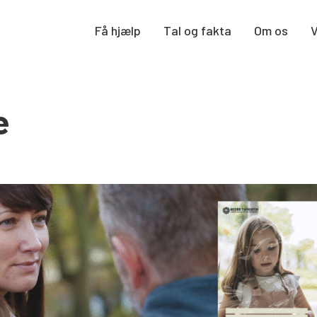
Få hjælp
Tal og fakta
Om os
e