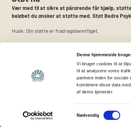
Vær med til at sikre at pårørende får hjælp, støtte
beløbet du ønsker at støtte med. Støt Bedre Psyki
Husk: Din støtte er fradragsberettiget.
Denne hjemmeside bruger
Vi bruger cookies til at til
til at analysere vores tra
partnere inden for sociale
Find
Støt os
kombinere disse data med a
af deres tjenester.
Viden om os
Støt foreningen
Lokalafdelinger
Bliv medlem
Hjemmeside for
Bliv frivillig
Samtykkevalg
Nødvendig
frivillige
Vores rådgivning