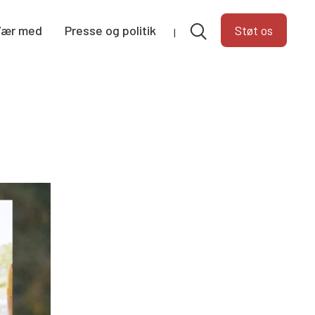
Vær med
Presse og politik
Støt os