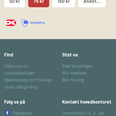
50 kr
75 kr
150 kr
Andet...
Find
Støt os
Viden om os
Støt foreningen
Lokalafdelinger
Bliv medlem
Hjemmeside for frivillige
Bliv frivillig
Vores rådgivning
Følg os på
Kontakt hovedkontoret
Facebook
Gammeltorv 14, 2. sal