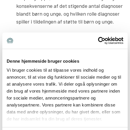
konsekvenserne af det stigende antal diagnoser
blandt børn og unge, og hvilken rolle diagnoser
spiller i tildelingen af støtte til børn og unge.
Etablere en ny Forebyggelsesfond, der skal
understøtte investeringer i forebyggelse med
dokumenteret effekt og dermed bidrage til, at
flere mennesker kan leve et sundere liv og
Denne hjemmeside bruger cookies
fastholde tilknytningen til arbejdsmarkedet. Det
Vi bruger cookies til at tilpasse vores indhold og
kan f.eks. være stressforebyggelse, tidlige
annoncer, til at vise dig funktioner til sociale medier og til
indsatser, hjælp til kronikere mv
at analysere vores trafik. Vi deler også oplysninger om
din brug af vores hjemmeside med vores partnere inden
Der igangsættes et pilotprojekt med tidlig
for sociale medier, annonceringspartnere og
analysepartnere. Vores partnere kan kombinere disse
opsporing af sygdom for borgere, der er i særlig
data med andre oplysninger, du har givet dem, eller som
risiko for sygdom, men sjældent selv søger
de har indsamlet fra din brug af deres tjenester.
hjælp og hvor sundhedsvæsenet er mere
opsøgende med at tilbyde et sundhedstjek for