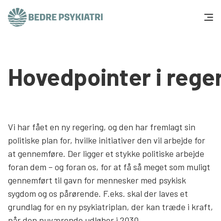
Skip to content
Få hjælp
Hovedpointer i rege
Tal og fakta
Om os
Vi har fået en ny regering, og den har fremlagt sin
Vær med
politiske plan for, hvilke initiativer den vil arbejde for
at gennemføre. Der ligger et stykke politiske arbejde
Presse og politik
foran dem – og foran os, for at få så meget som muligt
gennemført til gavn for mennesker med psykisk
Støt os
sygdom og os pårørende. F.eks. skal der laves et
grundlag for en ny psykiatriplan, der kan træde i kraft,
når den nuværende udløber i 2030.