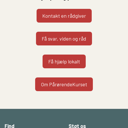
Kontakt en rådgiver
Få svar, viden og råd
Få hjælp lokalt
Om PårørendeKurset
Find
Støt os