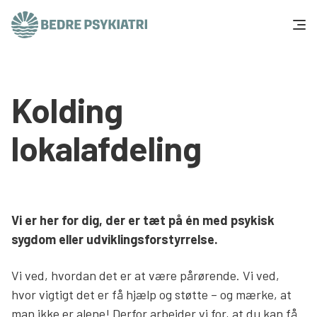
Skip to content
Få hjælp
Kolding
Tal og fakta
lokalafdeling
Om os
Vær med
Vi er her for dig, der er tæt på én med psykisk
Presse og politik
sygdom eller udviklingsforstyrrelse.
Vi ved, hvordan det er at være pårørende. Vi ved,
Støt os
hvor vigtigt det er få hjælp og støtte – og mærke, at
man ikke er alene! Derfor arbejder vi for, at du kan få