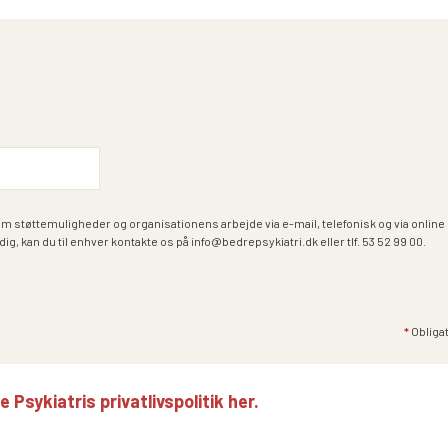
om støttemuligheder og organisationens arbejde via e-mail, telefonisk og via onlin
dig, kan du til enhver kontakte os på info@bedrepsykiatri.dk eller tlf. 53 52 99 00.
*
Obligat
Psykiatris privatlivspolitik her.