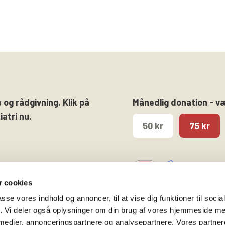
 og rådgivning. Klik på
Månedlig donation - v
atri nu.
50 kr
75 kr
 cookies
passe vores indhold og annoncer, til at vise dig funktioner til soci
fik. Vi deler også oplysninger om din brug af vores hjemmeside m
 medier, annonceringspartnere og analysepartnere. Vores partne