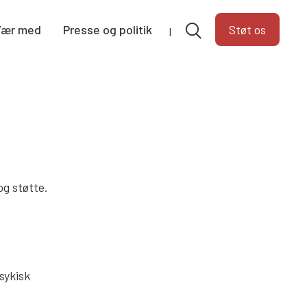
Vær med
Presse og politik
Støt os
og støtte.
sykisk