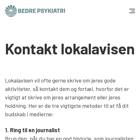
Skip to content
Få hjælp
Kontakt lokalavisen
Tal og fakta
Om os
Lokalavisen vil ofte gerne skrive om jeres gode
Vær med
aktiviteter, så kontakt dem og fortæl, hvorfor det er
vigtigt at skrive om jeres arrangement eller jeres
Presse og politik
holdning. Her er de tre vigtigste metoder til at få dit
budskab i medierne:
Støt os
1. Ring til en journalist
Brug den, når du har en god historie, som journalisten