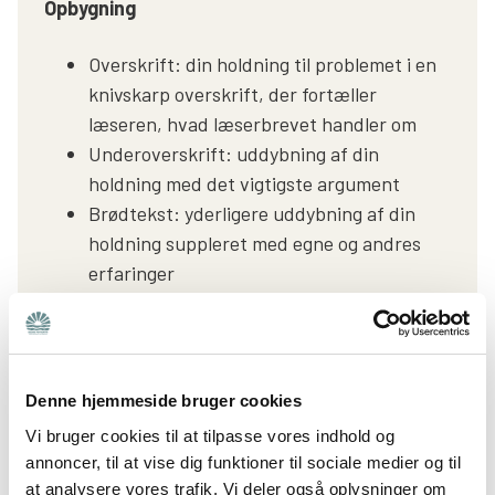
Opbygning
Overskrift: din holdning til problemet i en
knivskarp overskrift, der fortæller
læseren, hvad læserbrevet handler om
Underoverskrift: uddybning af din
holdning med det vigtigste argument
Brødtekst: yderligere uddybning af din
holdning suppleret med egne og andres
erfaringer
Afslutning: kort konklusion af din holdning
og/eller en opfordring til handling
Denne hjemmeside bruger cookies
Vi bruger cookies til at tilpasse vores indhold og
3. Skriv en pressemeddelelse
annoncer, til at vise dig funktioner til sociale medier og til
Brug pressemeddelelsen, når du har et arrangement,
at analysere vores trafik. Vi deler også oplysninger om