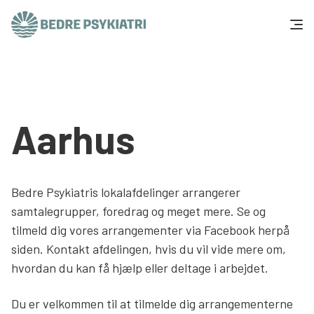
Skip to content
Få hjælp
Tal og fakta
Aarhus
Om os
Vær med
Bedre Psykiatris lokalafdelinger arrangerer
samtalegrupper, foredrag og meget mere. Se og
Presse og politik
tilmeld dig vores arrangementer via Facebook herpå
siden. Kontakt afdelingen, hvis du vil vide mere om,
hvordan du kan få hjælp eller deltage i arbejdet.
Støt os
Du er velkommen til at tilmelde dig arrangementerne