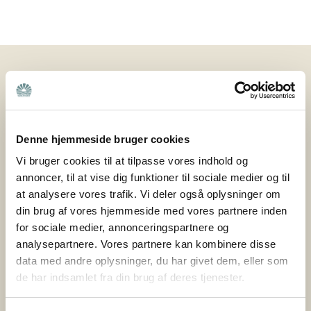
Nyheder
25. februar 2026
Nye veje til frivillighed: Hvordan sikrer vi
Denne hjemmeside bruger cookies
fællesskab og støtte til pårørende – også i
Vi bruger cookies til at tilpasse vores indhold og
fremtiden?
annoncer, til at vise dig funktioner til sociale medier og til
Hvordan sikrer vi, at pårørende også i fremtiden kan
at analysere vores trafik. Vi deler også oplysninger om
finde fællesskab og støtte i deres lokalområde? Det
din brug af vores hjemmeside med vores partnere inden
for sociale medier, annonceringspartnere og
spørgsmål har været omdrejningspunktet i
analysepartnere. Vores partnere kan kombinere disse
projektet Nye veje til frivillighed, som Bedre Psykiatri
data med andre oplysninger, du har givet dem, eller som
netop har afsluttet sammen med Nyreforeningen og
de har indsamlet fra din brug af deres tjenester.
Høreforeningen med støtte fra Nordea-fonden. Bedre
Psykiatri er en forening bygget på frivillige kræfter og