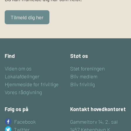
Tilmeld dig her
Find
Støt os
Viden om os
Støt foreningen
Lokalafdelinger
Bliv medlem
Hjemmeside for frivillige
Bliv frivillig
Vores rådgivning
Følg os på
Kontakt hovedkontoret
Facebook
Gammeltorv 14, 2. sal
Twitter
1457 København K