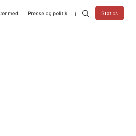
Vær med
Presse og politik
Støt os