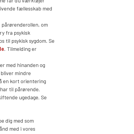
rne får du værktøjer
 givende fællesskab med
m pårørenderollen, om
y fra psykisk
s til psykisk sygdom. Se
de
. Tilmelding er
rier med hinanden og
 bliver mindre
 en kort orientering
har til pårørende.
kiftende ugedage. Se
ælpe dig med som
hånd med i vores