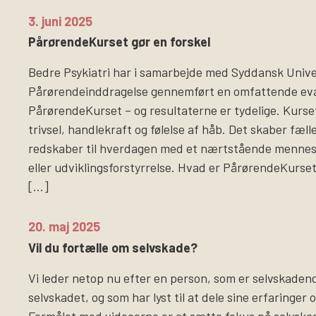
3. juni 2025
PårørendeKurset gør en forskel
Bedre Psykiatri har i samarbejde med Syddansk Univer
Pårørendeinddragelse gennemført en omfattende eva
PårørendeKurset – og resultaterne er tydelige. Kurse
trivsel, handlekraft og følelse af håb. Det skaber fæl
redskaber til hverdagen med et nærtstående menne
eller udviklingsforstyrrelse. Hvad er PårørendeKurs
[…]
20. maj 2025
Vil du fortælle om selvskade?
Vi leder netop nu efter en person, som er selvskadende
selvskadet, og som har lyst til at dele sine erfaringer 
Formålet med videoerne er at sætte fokus på selvsk