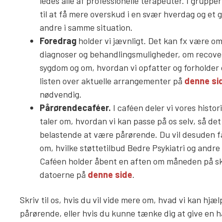
ledes alle af professionelle terapeuter. I gruppe
til at få mere overskud i en svær hverdag og et
andre i samme situation.
Foredrag
holder vi jævnligt. Det kan fx være o
diagnoser og behandlingsmuligheder, om recover
sygdom og om, hvordan vi opfatter og forholder o
listen over aktuelle arrangementer på
denne si
nødvendig.
Pårørendecaféer.
I caféen deler vi vores histo
taler om, hvordan vi kan passe på os selv, så det
belastende at være pårørende. Du vil desuden få
om, hvilke støttetilbud Bedre Psykiatri og andre 
Caféen holder åbent en aften om måneden på s
datoerne på
denne side
.
Skriv til os, hvis du vil vide mere om, hvad vi kan hj
pårørende, eller hvis du kunne tænke dig at give en 