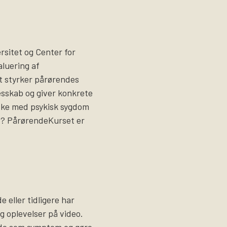
sitet og Center for
luering af
t styrker pårørendes
lesskab og giver konkrete
ske med psykisk sygdom
et? PårørendeKurset er
 eller tidligere har
og oplevelser på video.
ade som symptom og gøre