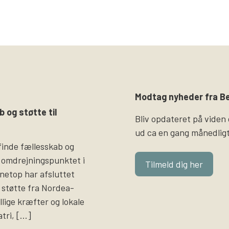
Modtag nyheder fra Be
b og støtte til
Bliv opdateret på viden
ud ca en gang månedligt
finde fællesskab og
 omdrejningspunktet i
Tilmeld dig her
i netop har afsluttet
støtte fra Nordea-
llige kræfter og lokale
atri, […]