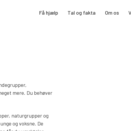
Få hjælp
Tal og fakta
Om os
endegrupper,
meget mere. Du behøver
upper, naturgrupper og
 unge og voksne. De