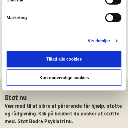
undervisning i de etiske problemstillinger, der ligger i,
at man som patient kan forvente fortrolighed, men at
Marketing
de pårørende omvendt har en forventning om at blive
inddraget, hvis de skal kunne støtte den, der er syg og
hjælpe med at støtte op om behandlingen. De har
rigtig gode resultater.
Vis detaljer
Ministeren skal melde tilbage til Folketinget, hvad de
Tillad alle cookies
finder ud af, til efteråret.
Kun nødvendige cookies
Støt nu
Vær med til at sikre at pårørende får hjælp, støtte
og rådgivning. Klik på beløbet du ønsker at støtte
med. Støt Bedre Psykiatri nu.