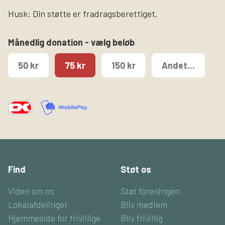
Husk: Din støtte er fradragsberettiget.
Månedlig donation - vælg beløb
50 kr
75 kr
150 kr
Andet...
Find
Støt os
Viden om os
Støt foreningen
Lokalafdelinger
Bliv medlem
Hjemmeside for frivillige
Bliv frivillig