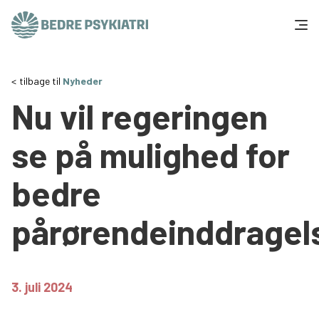
Skip to content
Få hjælp
tilbage til
Nyheder
Nu vil regeringen
Tal og fakta
se på mulighed for
Om os
bedre
Vær med
pårørendeinddragel
Presse og politik
Støt os
3. juli 2024