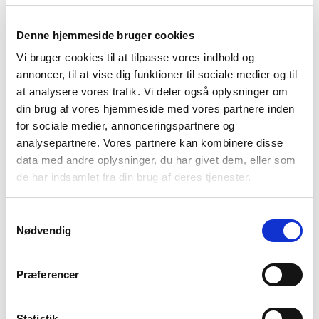
Bedre Psykiatri har været i dialog med Det
Denne hjemmeside bruger cookies
Konservative Folkeparti, der straks forstod problemet
Vi bruger cookies til at tilpasse vores indhold og
og tog det med i Folketinget. De fik flertal for at få
annoncer, til at vise dig funktioner til sociale medier og til
kigget på den vejledning, som de ansatte i
at analysere vores trafik. Vi deler også oplysninger om
sundhedsvæsenet arbejder efter, og se på, om den
din brug af vores hjemmeside med vores partnere inden
skal opdateres.
for sociale medier, annonceringspartnere og
analysepartnere. Vores partnere kan kombinere disse
Det er ikke for at ændre reglerne om, at man som
data med andre oplysninger, du har givet dem, eller som
ansat i sundhedsvæsenet har tavshedspligt. Det er for
de har indsamlet fra din brug af deres tjenester.
at gøre det klart for personalet, hvad de gerne må og
hvad de ikke må fortælle de pårørende.
Samtykkevalg
Nødvendig
Bedre Psykiatri har anbefalet at Ministeriet kigger til
Norge, hvor loven ligner den danske meget. I
Præferencer
psykiatrien i Norge har de gennem længere tid har
arbejdet systematisk med pårørendeinddragelse og
Statistik