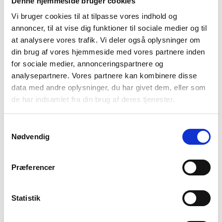
En partsrepræsentant taler og handler på
Denne hjemmeside bruger cookies
vegne af borgeren.
Vi bruger cookies til at tilpasse vores indhold og
annoncer, til at vise dig funktioner til sociale medier og til
Partsrepræsentation betyder, at en person –
at analysere vores trafik. Vi deler også oplysninger om
typisk en professionel, en pårørende eller en
din brug af vores hjemmeside med vores partnere inden
for sociale medier, annonceringspartnere og
frivillig – repræsenterer en borger i en sag over
analysepartnere. Vores partnere kan kombinere disse
for en offentlig myndighed. Repræsentanten
data med andre oplysninger, du har givet dem, eller som
handler og taler på vegne af borgeren, som en
de har indsamlet fra din brug af deres tjenester.
form for talerør, særligt når borgeren har svært
ved selv at varetage sine interesser. Det er en
Samtykkevalg
vigtig funktion, som skal sikre borgerens
Nødvendig
rettigheder, medindflydelse og retssikkerhed i
mødet med det offentlige system. Det er
Præferencer
samtidig en rolle, der stiller store krav til
partsrepræsentantens kendskab til både høj
Statistik
etik, tydelig kommunikation og forståelse for
systemet herunder de relevante love som