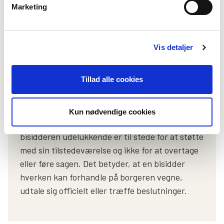
regulerer det område partsrepræsentationen
Marketing
vedrører fx forvaltningsloven,
retssikkerhedsloven, serviceloven og
sundhedsloven.
Vis detaljer
En bisidder deltager for at støtte og
Tillad alle cookies
hjælpe, men taler ikke på vegne af
borgeren, medmindre det er aftalt.
Kun nødvendige cookies
Det er en specifik og begrænset rolle, idet
bisidderen udelukkende er til stede for at støtte
med sin tilstedeværelse og ikke for at overtage
eller føre sagen. Det betyder, at en bisidder
hverken kan forhandle på borgeren vegne,
udtale sig officielt eller træffe beslutninger.