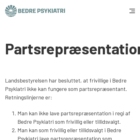
Skip to content
Få hjælp
Partsrepræsentatio
Tal og fakta
Om os
Landsbestyrelsen har besluttet, at frivillige i Bedre
Vær med
Psykiatri ikke kan fungere som partsrepræsentant.
Retningslinjerne er:
Presse og politik
Man kan ikke lave partsrepræsentation i regi af
Bedre Psykiatri som frivillig eller tillidsvalgt.
Støt os
Man kan som frivillig eller tillidsvalgt i Bedre
Psykiatri lave partsrepræsentation som