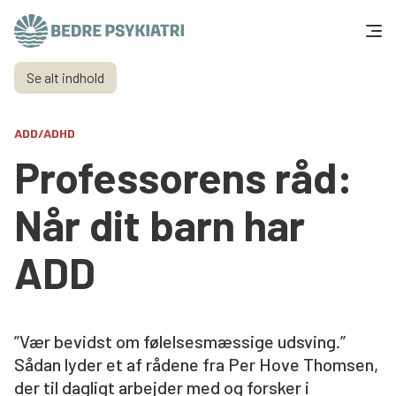
Skip to content
Se alt indhold
Få hjælp
ADD/ADHD
Tal og fakta
Professorens råd:
Om os
Når dit barn har
Vær med
ADD
Presse og politik
”Vær bevidst om følelsesmæssige udsving.”
Støt os
Sådan lyder et af rådene fra Per Hove Thomsen,
der til dagligt arbejder med og forsker i