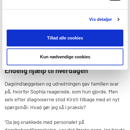
dagsbehandlingsskole, hvor undervisningen foregår i
mindre fællesskaber med tæt støtte fra fagpersoner
Vis detaljer
som specialpædagoger og psykologer.
Det giver familien håb om, at hun kan få den støtte,
Tillad alle cookies
hun har brug for – og at ansvaret for Sophias ve og
vel fremover ikke alene hviler på Kirstis skuldre.
Kun nødvendige cookies
Endelig hjælp til hverdagen
Dagsindlæggelsen og udredningen gav familien svar
på, hvorfor Sophia reagerede, som hun gjorde. Men
selv efter diagnoserne stod Kirsti tilbage med et nyt
spørgsmål: Hvad gør jeg så i praksis?
“Da jeg snakkede med personalet på
dagsbehandlingsskolen, var det første gang, jeg havde