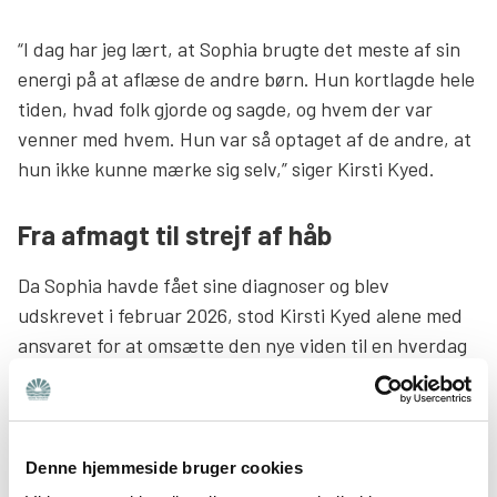
“I dag har jeg lært, at Sophia brugte det meste af sin
energi på at aflæse de andre børn. Hun kortlagde hele
tiden, hvad folk gjorde og sagde, og hvem der var
venner med hvem. Hun var så optaget af de andre, at
hun ikke kunne mærke sig selv,” siger Kirsti Kyed.
Fra afmagt til strejf af håb
Da Sophia havde fået sine diagnoser og blev
udskrevet i februar 2026, stod Kirsti Kyed alene med
ansvaret for at omsætte den nye viden til en hverdag
derhjemme.
Hun har fået tildelt tabt arbejdsfortjeneste, så hun
kan bruge al sin energi på at passe sin datter. Det ville
Denne hjemmeside bruger cookies
ikke kunne lade sig gøre at passe et arbejde ved siden