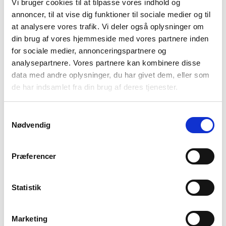
Vi bruger cookies til at tilpasse vores indhold og
af, fordi Sophia er i gang med at finde ud af, hvilken
annoncer, til at vise dig funktioner til sociale medier og til
medicin der hjælper hende bedst. Noget, der
at analysere vores trafik. Vi deler også oplysninger om
giver stor ustabilitet i hendes symptomer.
din brug af vores hjemmeside med vores partnere inden
for sociale medier, annonceringspartnere og
“Jeg står helt på egne ben nu, og det er et kæmpe
analysepartnere. Vores partnere kan kombinere disse
data med andre oplysninger, du har givet dem, eller som
ansvar. Der mangler virkelig noget forberedelse til
de har indsamlet fra din brug af deres tjenester.
forældre, der går alene hjemme med deres barn,
efter at de er blevet udskrevet fra psykiatrien, og de
Samtykkevalg
venter på kommunens hjælp,” lyder det fra Kirsti
Nødvendig
Kyed, som fortsætter:
Præferencer
“Det er helvede på jord, det, jeg står i lige nu. Hele
dagen prøver jeg bare at holde hende i balance og
undgå, at hun skader sig selv. Men snart bliver det
Statistik
forhåbentlig bedre.”
Marketing
Efter sommerferien skal Sophia nemlig begynde på en