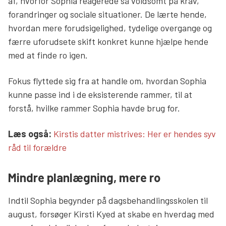
af, hvorfor Sophia reagerede så voldsomt på krav,
forandringer og sociale situationer. De lærte hende,
hvordan mere forudsigelighed, tydelige overgange og
færre uforudsete skift konkret kunne hjælpe hende
med at finde ro igen.
Fokus flyttede sig fra at handle om, hvordan Sophia
kunne passe ind i de eksisterende rammer, til at
forstå, hvilke rammer Sophia havde brug for.
Læs mere links
Læs også:
Kirstis datter mistrives: Her er hendes syv
råd til forældre
Mindre planlægning, mere ro
Læs mere links
Indtil Sophia begynder på dagsbehandlingsskolen til
august, forsøger Kirsti Kyed at skabe en hverdag med