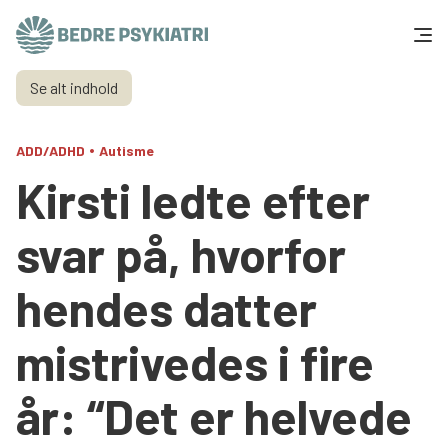
Skip to content
Se alt indhold
Få hjælp
•
ADD/ADHD
Autisme
Tal og fakta
Kirsti ledte efter
Om os
svar på, hvorfor
Vær med
hendes datter
Presse og politik
mistrivedes i fire
Støt os
år: “Det er helvede