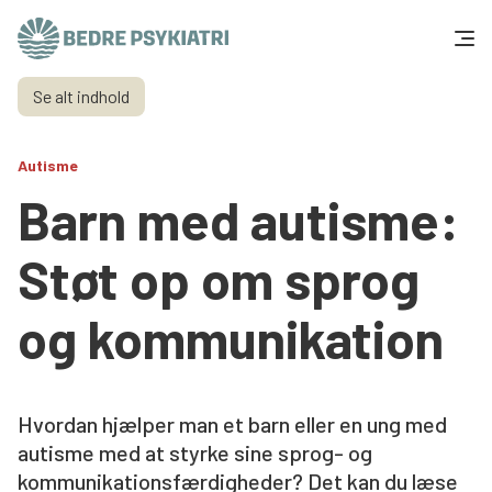
Skip to content
Se alt indhold
Få hjælp
Autisme
Tal og fakta
Barn med autisme:
Om os
Støt op om sprog
Vær med
og kommunikation
Presse og politik
Hvordan hjælper man et barn eller en ung med
Støt os
autisme med at styrke sine sprog- og
kommunikationsfærdigheder? Det kan du læse