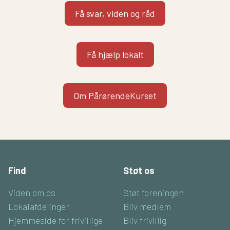
Få svar, viden og råd
Få hjælp lokalt
Om PårørendeKurset
Find
Støt os
Viden om os
Støt foreningen
Lokalafdelinger
Bliv medlem
Hjemmeside for frivillige
Bliv frivillig