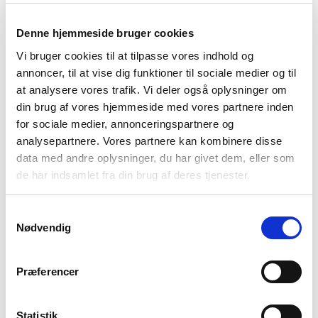
måder at kommunikere på. Ofte vil det også sænke
stress og dermed øge barnets trivsel.
Denne hjemmeside bruger cookies
Vi bruger cookies til at tilpasse vores indhold og
Tal sammen om kommunikation og sprog
annoncer, til at vise dig funktioner til sociale medier og til
at analysere vores trafik. Vi deler også oplysninger om
Hvis du vil tale med barnet om at forstå andres
din brug af vores hjemmeside med vores partnere inden
kommunikation og sprog, så gør det, når der er ro på,
for sociale medier, annonceringspartnere og
og barnet er inde i en god periode.
analysepartnere. Vores partnere kan kombinere disse
data med andre oplysninger, du har givet dem, eller som
Tænk gerne i nogle visuelle hjælpemidler, som kan
de har indsamlet fra din brug af deres tjenester.
understøtte snakken. I stedet for at have
øjenkontakt, som kan være overvældende for barnet,
Samtykkevalg
Nødvendig
så sid sammen og kig på et papir, hvor du fx tegner de
situationer, I taler om, eller skriver nogle ord ned.
Tændstikmænd eller smileys fungerer ofte godt.
Præferencer
Hvis du oplever, at barnet ikke er klar til snakken, så
Statistik