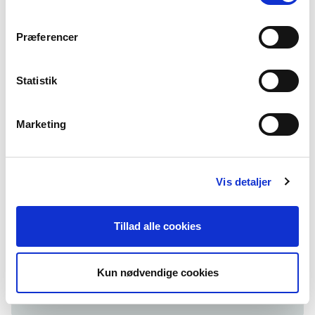
autisme – autismespektrumforstyrrelser
(ASF). Autisme ser ud på forskellige måder,
Præferencer
og det tilgodeser ICD-11 mere nuanceret.
Statistik
For nuværende lægger det danske
sundhedssystem sig fortsat op ad ICD-10.
Marketing
Symptomer og udfordringer
Vis detaljer
Vi går ikke i detaljer med specifikke symptomer og
udfordringer for de enkelte former for autisme i denne
Tillad alle cookies
artikel. Symptomerne og udfordringerne i det følgende
går på tværs af autismespektrumforstyrrelserne.
Kun nødvendige cookies
Sociale relationer