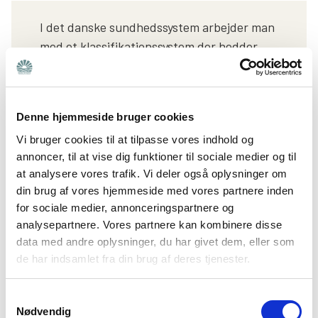
I det danske sundhedssystem arbejder man
med et klassifikationssystem der hedder
ICD-10
, som er udviklet af WHO. Det bruges
til standardisering af diagnoser og
statistikker over sygdomme og
Denne hjemmeside bruger cookies
sundhedsrelaterede tilstande. Den nyeste
Vi bruger cookies til at tilpasse vores indhold og
version (
ICD-11
) skal udrulles i det danske
annoncer, til at vise dig funktioner til sociale medier og til
sundhedssystem over de næste år. Med den
at analysere vores trafik. Vi deler også oplysninger om
nye version, vil den helt store ændring
din brug af vores hjemmeside med vores partnere inden
inden for autismeområdet være, at de
for sociale medier, annonceringspartnere og
forskellige betegnelser som infantil
analysepartnere. Vores partnere kan kombinere disse
autisme, atypisk autisme, Aspergers og
data med andre oplysninger, du har givet dem, eller som
anden gennemgribende
de har indsamlet fra din brug af deres tjenester.
udviklingsforstyrrelse (GUA) vil udgå. Man
vil ikke længere blive diagnosticeret ud fra
Samtykkevalg
Nødvendig
en bestemt type, men i stedet graden af