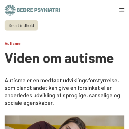
Skip to content
Se alt indhold
Få hjælp
Autisme
Tal og fakta
Viden om autisme
Om os
Vær med
Autisme er en medfødt udviklingsforstyrrelse,
som blandt andet kan give en forsinket eller
Presse og politik
anderledes udvikling af sproglige, sanselige og
sociale egenskaber.
Støt os