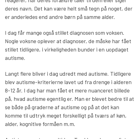
reagerer, når deres forældre taler til dem eller siger
deres navn. Det kan være helt små tegn på noget, der
er anderledes end andre børn på samme alder.
I dag får mange også stillet diagnosen som voksen.
Nogle voksne oplever at diagnoser, de måske har fået
stillet tidligere, i virkeligheden bunder i en uopdaget
autisme.
Langt flere bliver i dag udredt med autisme. Tidligere
blev autisme-kriterierne lavet ud fra drenge i alderen
8-12 år. I dag har man fået et mere nuanceret billede
på, hvad autisme egentlig er. Man er blevet bedre til at
se både på graderne af autisme og på at det kan
komme til udtryk meget forskelligt på tværs af køn,
alder, kognitive formåen m.m.