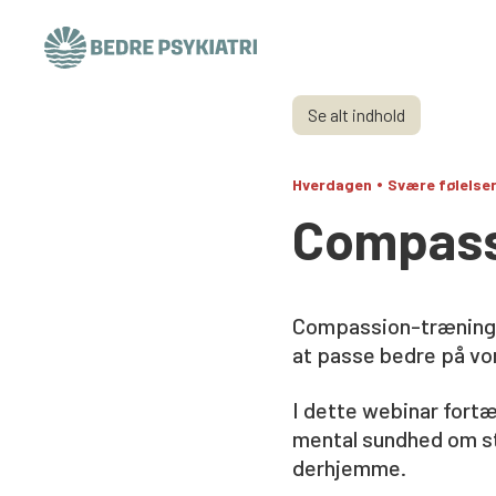
Skip to content
Se alt indhold
•
Hverdagen
Svære følelse
Compass
Compassion-træning k
at passe bedre på vo
I dette webinar fort
mental sundhed om stu
derhjemme.