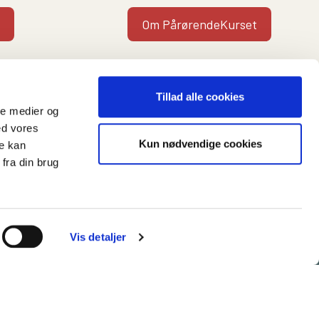
Om PårørendeKurset
Tillad alle cookies
ale medier og
ed vores
Kun nødvendige cookies
re kan
t
fra din brug
Vis detaljer
es