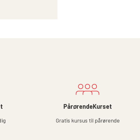
lt
PårørendeKurset
dig
Gratis kursus til pårørende