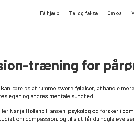
Få hjælp
Tal og fakta
Om os
r
ion-træning for pårø
an lære os at rumme svære følelser, at handle me
res egen og andres mentale sundhed.
æller Nanja Holland Hansen, psykolog og forsker i c
diet om compassion, og til slut får du nogle øvelser