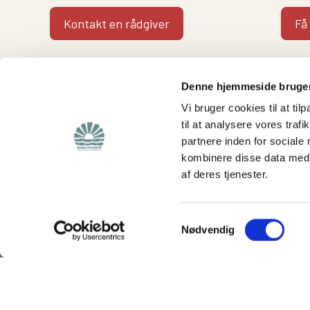
Kontakt en rådgiver
Få
Denne hjemmeside bruger
Vi bruger cookies til at til
til at analysere vores tra
partnere inden for sociale
Find
Støt os
kombinere disse data med a
af deres tjenester.
Viden om os
Støt foreningen
Lokalafdelinger
Bliv medlem
Hjemmeside for
Bliv frivillig
Samtykkevalg
Nødvendig
frivillige
Vores rådgivning