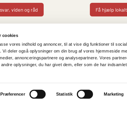
 svar, viden og råd
Få hjælp lokalt
 cookies
passe vores indhold og annoncer, til at vise dig funktioner til soci
fik. Vi deler også oplysninger om din brug af vores hjemmeside m
 medier, annonceringspartnere og analysepartnere. Vores partne
Følg os på
Kontakt hovedkontore
ndre oplysninger, du har givet dem, eller som de har indsamlet 
Facebook
Gammeltorv 14, 2. sal
Twitter
1457 København K
Instagram
T. 53 52 99 00
Præferencer
Statistik
Marketing
info@bedrepsykiatri.dk
Privatlivspolitik & Cooki
CVR: 16800074