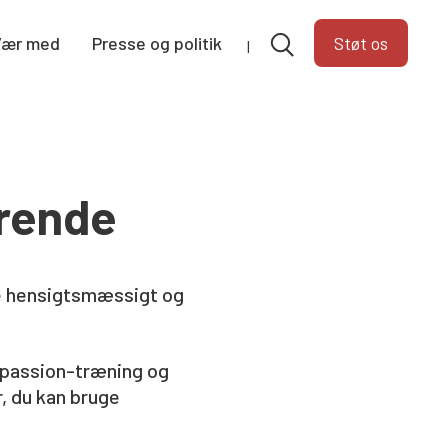
Vær med
Presse og politik
Støt os
rende
re hensigtsmæssigt og
ompassion-træning og
, du kan bruge