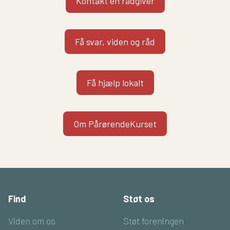
Kontakt en rådgiver
Få svar, viden og råd
Få hjælp lokalt
Om PårørendeKurset
Find
Støt os
Viden om os
Støt foreningen