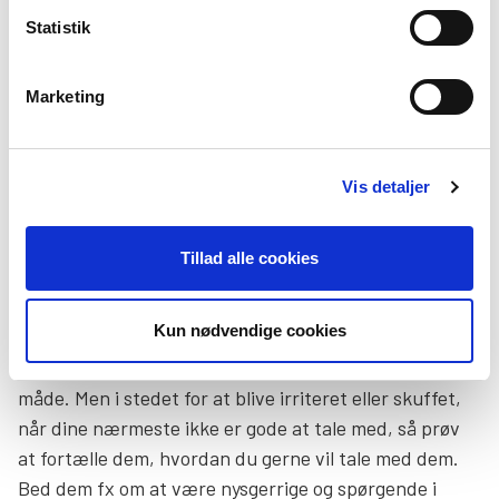
Statistik
Det er rart, når ens nærmeste selv opdager, hvordan
man har det, og rækker ud til én. Men hvis de ikke gør
Marketing
det, er det sjældent, fordi de ikke vil hjælpe. Det er
oftere, fordi de ikke har opdaget, hvordan du har det,
eller fordi de af forskellige grunde tror, at du ikke har
Vis detaljer
lyst til at tale om det, eller måske ikke har lyst til at
tale med netop dem. Det er derfor vigtigt, at man selv
beder om hjælp.
Tillad alle cookies
Hjælp dine nærmeste med at spørge
Kun nødvendige cookies
Det er ikke let at spørge eller lytte på den rigtige
måde. Men i stedet for at blive irriteret eller skuffet,
når dine nærmeste ikke er gode at tale med, så prøv
at fortælle dem, hvordan du gerne vil tale med dem.
Bed dem fx om at være nysgerrige og spørgende i