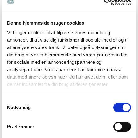
luft for det, der tynger dig. Det kan også være med til
at give dig anerkendelse af din følelse af tab.
Denne hjemmeside bruger cookies
Læs mere om Bedre Psykiatris samtalegrupper
Vi bruger cookies til at tilpasse vores indhold og
annoncer, til at vise dig funktioner til sociale medier og til
Søg i eget netværk
at analysere vores trafik. Vi deler også oplysninger om
din brug af vores hjemmeside med vores partnere inden
Se dig om i dit netværk og overvej, hvem der ville
for sociale medier, annonceringspartnere og
kunne lytte venligt og åbensindet. Du kan ikke styre,
analysepartnere. Vores partnere kan kombinere disse
hvordan andre reagerer på din sorg. Men du kan
data med andre oplysninger, du har givet dem, eller som
de har indsamlet fra din brug af deres tjenester.
sikkert hurtigt fornemme, om de reagerer på en måde,
der er god for netop dig. Det er ikke nødvendigvis
Samtykkevalg
dem, du ville gå til med andre ting. Det kan være
Nødvendig
nogen, der står eller har stået i en lignende situation,
der måske vil have nemmere ved at forstå.
Præferencer
Ræk selv ud