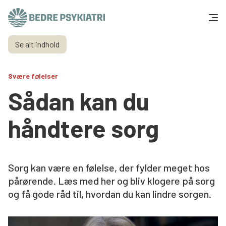
Skip to content
Se alt indhold
Få hjælp
Svære følelser
Tal og fakta
Sådan kan du
Om os
håndtere sorg
Vær med
Presse og politik
Sorg kan være en følelse, der fylder meget hos
pårørende. Læs med her og bliv klogere på sorg
og få gode råd til, hvordan du kan lindre sorgen.
Støt os