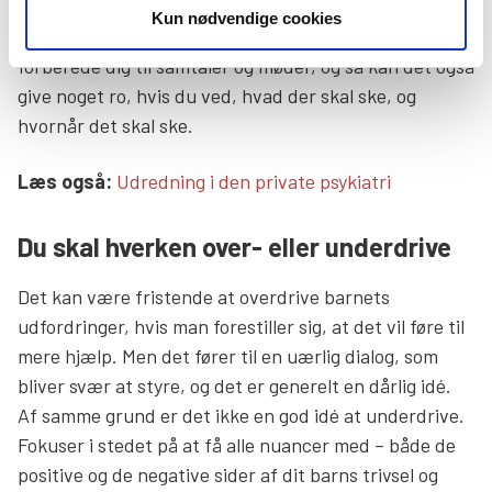
Det er en god idé, hvis du tidligt i forløbet i psykiatrien
Kun nødvendige cookies
spørger ind til processen. Det giver dig mulighed for at
forberede dig til samtaler og møder, og så kan det også
give noget ro, hvis du ved, hvad der skal ske, og
hvornår det skal ske.
Læs mere links
Læs også:
Udredning i den private psykiatri
Du skal hverken over- eller underdrive
Det kan være fristende at overdrive barnets
udfordringer, hvis man forestiller sig, at det vil føre til
mere hjælp. Men det fører til en uærlig dialog, som
bliver svær at styre, og det er generelt en dårlig idé.
Af samme grund er det ikke en god idé at underdrive.
Fokuser i stedet på at få alle nuancer med – både de
positive og de negative sider af dit barns trivsel og