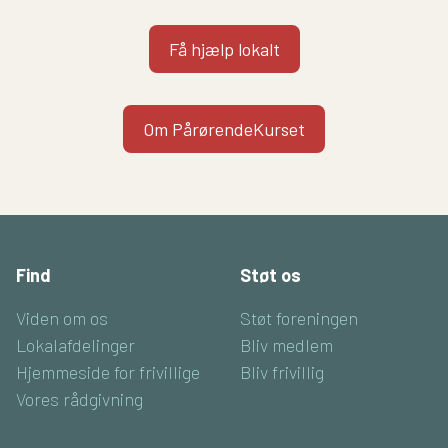
Få hjælp lokalt
Om PårørendeKurset
Find
Støt os
Viden om os
Støt foreningen
Lokalafdelinger
Bliv medlem
Hjemmeside for frivillige
Bliv frivillig
Vores rådgivning