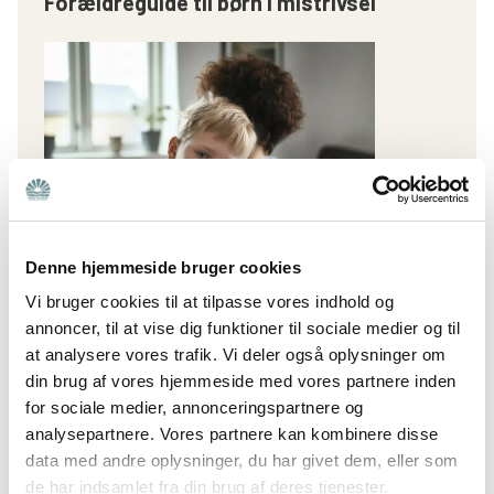
Forældreguide til børn i mistrivsel
Denne hjemmeside bruger cookies
I Bedre Psykiatris forældreguide om mistrivsel
Vi bruger cookies til at tilpasse vores indhold og
annoncer, til at vise dig funktioner til sociale medier og til
får du et overblik blandt andet PPR, PPV og
at analysere vores trafik. Vi deler også oplysninger om
udredning. Du kan også læse om støtte i skolen,
din brug af vores hjemmeside med vores partnere inden
dit barns rettigheder i kommunen og
for sociale medier, annonceringspartnere og
overgangen til voksenlivet.
analysepartnere. Vores partnere kan kombinere disse
data med andre oplysninger, du har givet dem, eller som
de har indsamlet fra din brug af deres tjenester.
Få tilsendt guiden