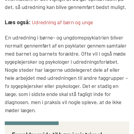
det, så udredning kan blive gennemført bedst muligt.
Læs mere links
Læs også:
Udredning af børn og unge
En udredning i børne- og ungdomspsykiatrien bliver
normalt gennemført af en psykiater gennem samtaler
med barnet og barnets forældre. Ofte vil I også møde
sygeplejersker og psykologer i udredningsforløbet.
Nogle steder har lægerne uddelegeret dele af eller
hele arbejdet med udredningen til andre faggrupper –
fx sygeplejersker eller psykologer. Det er stadig en
læge, som i sidste ende skal stå fagligt inde for
diagnosen, men i praksis vil nogle opleve, at de ikke
møder lægen.