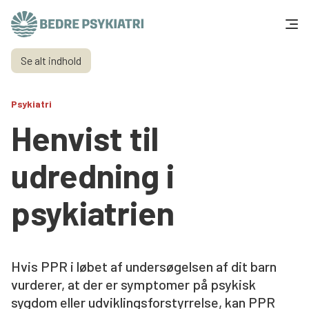
Skip to content
Se alt indhold
Få hjælp
Psykiatri
Tal og fakta
Henvist til
Om os
udredning i
Vær med
psykiatrien
Presse og politik
Hvis PPR i løbet af undersøgelsen af dit barn
Støt os
vurderer, at der er symptomer på psykisk
sygdom eller udviklingsforstyrrelse, kan PPR