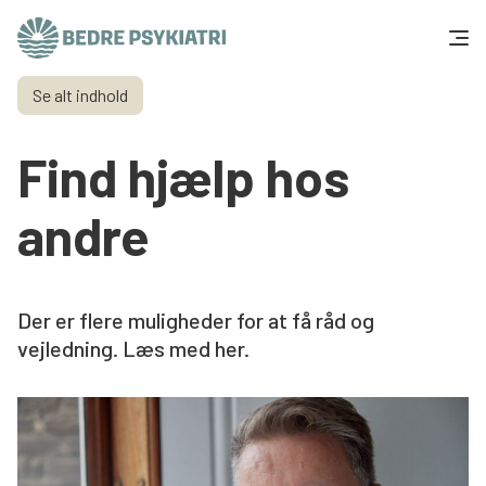
Skip to content
Se alt indhold
Få hjælp
Find hjælp hos
Tal og fakta
andre
Om os
Vær med
Der er flere muligheder for at få råd og
vejledning. Læs med her.
Presse og politik
Støt os