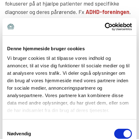
fokuserer på at hjælpe patienter med specifikke
diagnoser og deres pårørende. Fx
ADHD-foreningen
,
Autismeforeningen
,
Foreningen Spiseforstyrrelser
og Selvskade
og
Angstforeningen & Stress
foreningen.
Denne hjemmeside bruger cookies
Borgerrådgiver
Vi bruger cookies til at tilpasse vores indhold og
annoncer, til at vise dig funktioner til sociale medier og til
Mange kommuner har en borgerrådgiver. Det en slags
at analysere vores trafik. Vi deler også oplysninger om
uafhængig ombudsmand, hvor man som borger kan
din brug af vores hjemmeside med vores partnere inden
henvende sig. De kan vejlede i forbindelse med klager
for sociale medier, annonceringspartnere og
analysepartnere. Vores partnere kan kombinere disse
over kommunens afgørelser, vejlede dig om dine
data med andre oplysninger, du har givet dem, eller som
rettigheder i forbindelse med sagsbehandling og
de har indsamlet fra din brug af deres tjenester.
hjælpe dig mere generelt med at finde vej i det
kommunale system. Hvis kommunen har en
Samtykkevalg
borgerrådgiver ansat, vil det ofte blot være én
Nødvendig
person. Derfor er det begrænset, hvilke ressourcer de