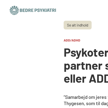
Skip to content
Se alt indhold
ADD/ADHD
Psykoter
partner
eller AD
”Samarbejd om jeres f
Thygesen, som til da