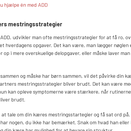
ks
du hjælpe én med ADD
ers mestringsstrategier
DD, udvikler man ofte mestringsstrategier for at få ro, ove
lavet hverdagens opgaver. Det kan være, man lægger nøglen 
r op i mere overskuelige delopgaver, eller måske laver man 
 sammen og måske har børn sammen, vil det påvirke din kær
rtners mestringsstrategier bliver brudt. Det kan være me
r hun kan opleve symptomerne være stærkere, når rutinerne
liver brudt.
at tale om din kæres mestringsstartegier og få sat ord på, 
 har nogen, du ikke har bemærket. Snak om hvad han eller h
og din kære har mulighed for at bevare sin struktur.