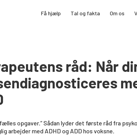
Få hjælp
Tal og fakta
Om os
apeutens råd: Når di
 sendiagnosticeres 
D
ælles opgaver.” Sådan lyder det første råd fra psyk
glig arbejder med ADHD og ADD hos voksne.