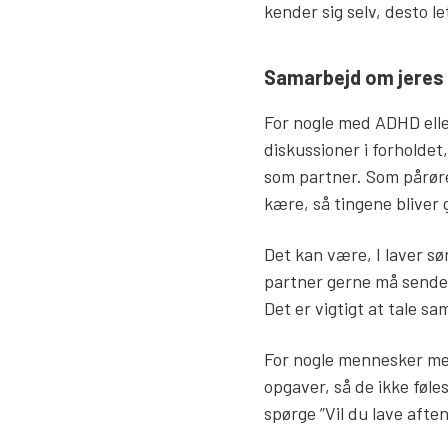
kender sig selv, desto l
Samarbejd om jeres 
For nogle med ADHD elle
diskussioner i forholde
som partner. Som pårøre
kære, så tingene bliver g
Det kan være, I laver s
partner gerne må sende 
Det er vigtigt at tale s
For nogle mennesker me
opgaver, så de ikke føles
spørge ”Vil du lave aft