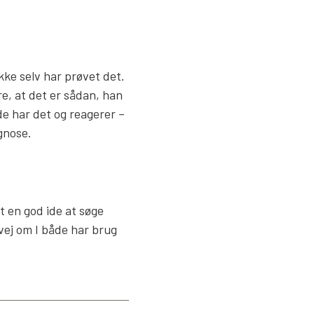
kke selv har prøvet det.
e, at det er sådan, han
e har det og reagerer –
gnose.
t en god ide at søge
vej om I både har brug