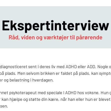
iagnosticeret sent i deres liv med ADHD eller ADD. Nogle o
 på plads. Men selvom brikken er faldet på plads, kan symp
er og belastning i hverdagen.
net psykoterapeut med speciale i ADHD hos voksne. Hun giv
kan hjælpe og støtte din kære, når han eller hun er bleve
sen.