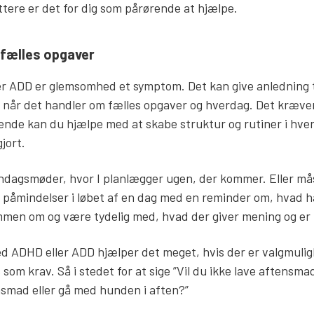
ettere er det for dig som pårørende at hjælpe.
fælles opgaver
r ADD er glemsomhed et symptom. Det kan give anledning ti
t, når det handler om fælles opgaver og hverdag. Det kræve
nde kan du hjælpe med at skabe struktur og rutiner i hver
jort.
øndagsmøder, hvor I planlægger ugen, der kommer. Eller mås
påmindelser i løbet af en dag med en reminder om, hvad ha
ammen om og være tydelig med, hvad der giver mening og er 
d ADHD eller ADD hjælper det meget, hvis der er valgmuli
 som krav. Så i stedet for at sige ”Vil du ikke lave aftensma
ensmad eller gå med hunden i aften?”