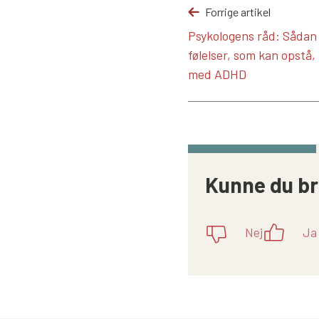
Forrige artikel
Psykologens råd: Sådan 
følelser, som kan opstå
med ADHD
Kunne du br
Nej
Ja