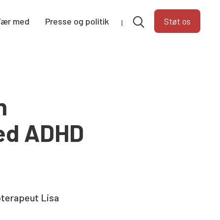
Vær med
Presse og politik
Støt os
n
med ADHD
oterapeut Lisa