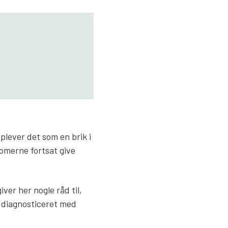
plever det som en brik i
tomerne fortsat give
er her nogle råd til,
t diagnosticeret med