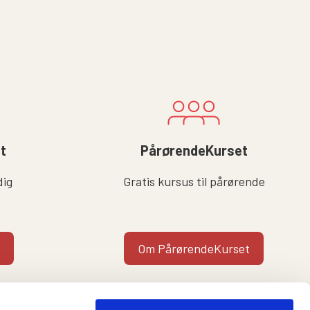
lt
PårørendeKurset
dig
Gratis kursus til pårørende
Om PårørendeKurset