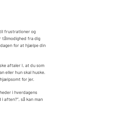
l frustrationer og
r tålmodighed fra dig
dagen for at hjælpe din
ke aftaler I, at du som
n eller hun skal huske.
hjælpsomt for jer.
gheder i hverdagens
d i aften?”, så kan man