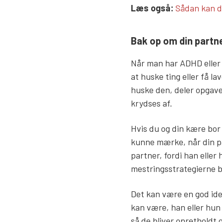
Læs mere lin
Læs også:
Sådan kan 
Bak op om din partn
Når man har ADHD eller A
at huske ting eller få 
huske den, deler opgave
krydses af.
Hvis du og din kære bor
kunne mærke, når din pa
partner, fordi han elle
mestringsstrategierne b
Det kan være en god ide 
kan være, han eller hun
så de bliver opretholdt 