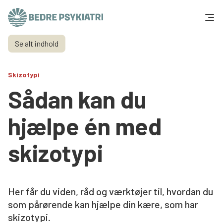
Skip to content
Se alt indhold
Få hjælp
Skizotypi
Tal og fakta
Sådan kan du
Om os
hjælpe én med
Vær med
skizotypi
Presse og politik
Her får du viden, råd og værktøjer til, hvordan du
Støt os
som pårørende kan hjælpe din kære, som har
skizotypi.