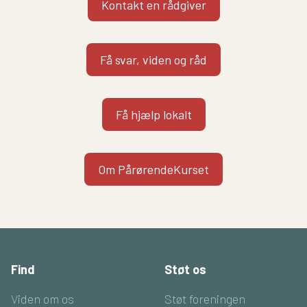
Kontakt en rådgiver
Få svar, viden og råd
Få hjælp lokalt
Om PårørendeKurset
Find
Støt os
Viden om os
Støt foreningen