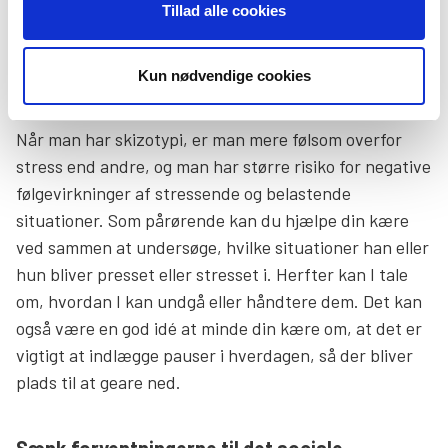
støtte din kære i at få gode aftenrutiner og godt
Tillad alle cookies
sovemiljø, kan det også være en stor hjælp.
Kun nødvendige cookies
Hjælp med at undgå stress
Når man har skizotypi, er man mere følsom overfor
stress end andre, og man har større risiko for negative
følgevirkninger af stressende og belastende
situationer. Som pårørende kan du hjælpe din kære
ved sammen at undersøge, hvilke situationer han eller
hun bliver presset eller stresset i. Herfter kan I tale
om, hvordan I kan undgå eller håndtere dem. Det kan
også være en god idé at minde din kære om, at det er
vigtigt at indlægge pauser i hverdagen, så der bliver
plads til at geare ned.