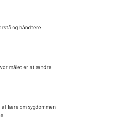
orstå og håndtere
hvor målet er at ændre
igt at lære om sygdommen
e.