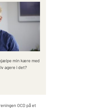
 hjælpe min kære med
lv agere i det?
oreningen OCD på et