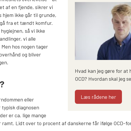
t af en fjende, sikrer vi
s hjem ikke går til grunde,
t gå fra et tændt komfur.
hygiejnen, så vi ikke
ndlinger, vi alle
n. Men hos nogen tager
overhånd og bliver
gen.
Hvad kan jeg gøre for at
OCD? Hvordan skal jeg se
?
Læs rådene her
barndommen eller
 typisk diagnosen
 der er ca. lige mange
 ramt. Lidt over to procent af danskerne får ifølge OCD-f