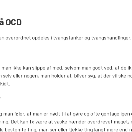
å OCD
 overordnet opdeles i tvangstanker og tvangshandlinger.
man ikke kan slippe af med, selvom man godt ved, at de ikk
 selv eller nogen, man holder af, bliver syg, at der vil ske n
kidt.
r
 man føler, at man er nødt til at gøre og ofte gentage igen 
ening. Det kan fx være at vaske hænder overdrevet meget,
e bestemte ting, man ser eller tjekke ting langt mere end n