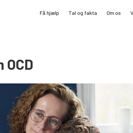
Få hjælp
Tal og fakta
Om os
m OCD