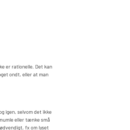
e er rationelle. Det kan
oget ondt, eller at man
og igen, selvom det ikke
 mumle eller tænke små
ødvendigt, fx om lyset