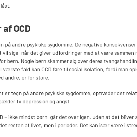
låst.
 af OCD
gn på andre psykiske sygdomme. De negative konsekvenser 
t vil sige, når det giver udfordringer med at være samme
for børn. Nogle børn skammer sig over deres tvangshandlin
et. I værste fald kan OCD føre til social isolation, fordi man 
 andre, er for store.
 er tegn på andre psykiske sygdomme, optræder det relati
 gælder fx depression og angst.
D – ikke mindst børn, går det over igen, uden at det bliver al
t resten af livet, men i perioder. Det kan især være i stre