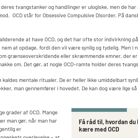
deres tvangstanker og handlinger er ulogiske, men de har
mod. OCD står for Obsessive Compulsive Disorder. På dans
liderende at have OCD, og det har ofte stor indvirkning på 
 nem at opdage, fordi den vil være synlig og tydelig. Men i no
om grænseoverskridende eller skræmmende emner, der er
akke om. Det gør, at nogle OCD-ramte holder deres tvangs
 kaldes mentale ritualer. De er heller ikke umiddelbart synl
rækker, man gennemfører i hovedet. De kan dog være lige s
ige grader af OCD. Mange
ger man gør, når man har
Få råd til, hvordan du
gentlig er
kære med OCD
nneskets overlevelse – at