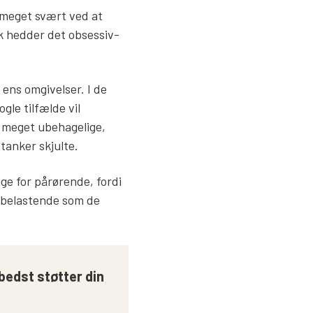
 meget svært ved at
k hedder det obsessiv-
ens omgivelser. I de
gle tilfælde vil
 meget ubehagelige,
tanker skjulte.
ige for pårørende, fordi
å belastende som de
 bedst støtter din