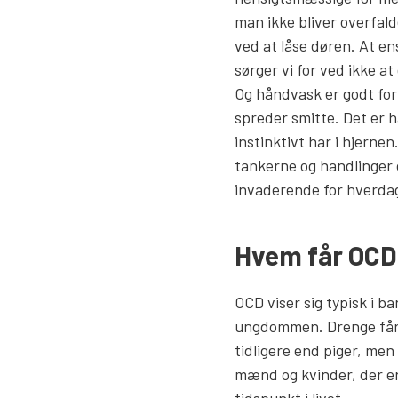
man ikke bliver overfalde
ved at låse døren. At en
sørger vi for ved ikke a
Og håndvask er godt for 
spreder smitte. Det er ha
instinktivt har i hjerne
tankerne og handlinger 
invaderende for hverda
Hvem får OCD
OCD viser sig typisk i 
ungdommen. Drenge får
tidligere end piger, men
mænd og kvinder, der er
tidspunkt i livet.