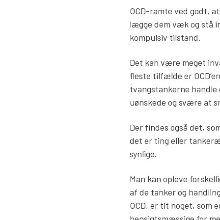
OCD-ramte ved godt, at 
lægge dem væk og stå i
kompulsiv tilstand.
Det kan være meget inva
fleste tilfælde er OCD’en
tvangstankerne handle 
uønskede og svære at sn
Der findes også det, som
det er ting eller tanke
synlige.
Man kan opleve forskell
af de tanker og handlin
OCD, er tit noget, som e
hensigtsmæssige for me