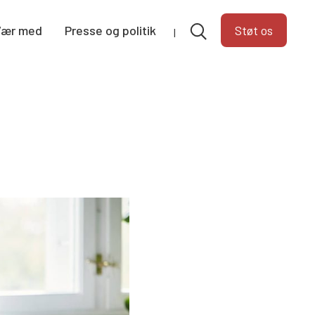
Vær med
Presse og politik
Støt os