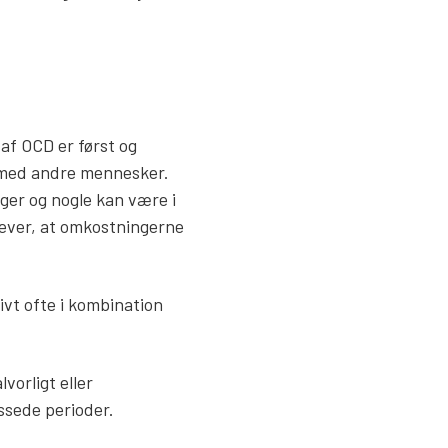
af OCD er først og
n med andre mennesker.
ger og nogle kan være i
oplever, at omkostningerne
vt ofte i kombination
vorligt eller
ssede perioder.