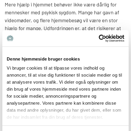
Mere hjælp i hjemmet behøver ikke være dårlig for
mennesker med psykisk sygdom. Mange har gavn af
videomøder, og flere hjemmebesøg vil være en stor
hjælp for mange. Udfordringen er, at det risikerer at
lægge pres på de pårørende. For hvis der skal foregå
mere derhjemme og mindre på sygehuset, kræver det
næsten altid, at de pårørende får flere opgaver og
Denne hjemmeside bruger cookies
tager mere ansvar.
Vi bruger cookies til at tilpasse vores indhold og
Det er meget positivt, at regeringen i 10-årsplanen for
annoncer, til at vise dig funktioner til sociale medier og til
psykiatri har taget flere vigtige initiativer for
at analysere vores trafik. Vi deler også oplysninger om
din brug af vores hjemmeside med vores partnere inden
pårørende. Et af de vigtigste er Pårørendekurset, som
for sociale medier, annonceringspartnere og
Bedre Psykiatri har fået til opgave at udvikle og
analysepartnere. Vores partnere kan kombinere disse
udbrede. Det er et vigtigt initiativ, som allerede har
data med andre oplysninger, du har givet dem, eller som
hjulpet flere hundrede pårørende, og som også i de
de har indsamlet fra din brug af deres tjenester.
kommende år vil blive tilbudt i hele landet. Det samme
gælder flere andre indsatser for mennesker med