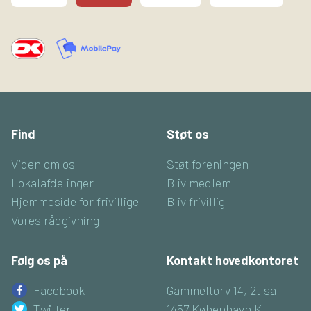
Find
Støt os
Viden om os
Støt foreningen
Lokalafdelinger
Bliv medlem
Hjemmeside for frivillige
Bliv frivillig
Vores rådgivning
Følg os på
Kontakt hovedkontoret
Facebook
Gammeltorv 14, 2. sal
Twitter
1457 København K