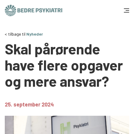
Skip to content
Få hjælp
tilbage til
Nyheder
Skal pårørende
Tal og fakta
have flere opgaver
Om os
og mere ansvar?
Vær med
Presse og politik
25. september 2024
Støt os