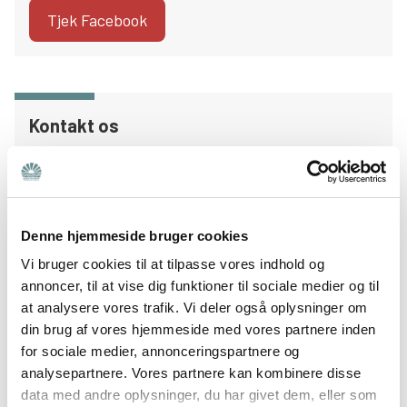
Tjek Facebook
Kontakt os
Har du spørgsmål eller andet, så kontakt
forperson Lissi Meder på limek@mailnorlys@dk
eller tlf. 2345 2999 / 30304136.
Denne hjemmeside bruger cookies
Skriv til os
Vi bruger cookies til at tilpasse vores indhold og
annoncer, til at vise dig funktioner til sociale medier og til
at analysere vores trafik. Vi deler også oplysninger om
Bliv medlem
din brug af vores hjemmeside med vores partnere inden
for sociale medier, annonceringspartnere og
Støt op om vores arbejde og bliv en del af vores
analysepartnere. Vores partnere kan kombinere disse
forening, så får du særlige tilbud og nyheder på
data med andre oplysninger, du har givet dem, eller som