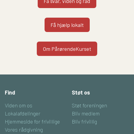
Få svar, viden og råd
Få hjælp lokalt
Om PårørendeKurset
Find
Støt os
Viden om os
Støt foreningen
Lokalafdelinger
Bliv medlem
Hjemmeside for frivillige
Bliv frivillig
Vores rådgivning