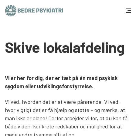
Skip to content
Få hjælp
Skive lokalafdeling
Tal og fakta
Om os
Vi er her for dig, der er tæt på én med psykisk
Vær med
sygdom eller udviklingsforstyrrelse.
Presse og politik
Vi ved, hvordan det er at være pårørende. Vi ved,
hvor vigtigt det er få hjælp og støtte – og mærke, at
man ikke er alene! Derfor arbejder vi for, at du kan få
Støt os
både viden, konkrete redskaber og mulighed for at
møde andre i samme situation.