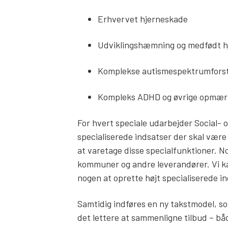
Erhvervet hjerneskade
Udviklingshæmning og medfødt 
Komplekse autismespektrumforst
Kompleks ADHD og øvrige opmær
For hvert speciale udarbejder Social- o
specialiserede indsatser der skal være 
at varetage disse specialfunktioner. No
kommuner og andre leverandører. Vi ka
nogen at oprette højt specialiserede i
Samtidig indføres en ny takstmodel, so
det lettere at sammenligne tilbud – b