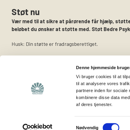
Støt nu
Vær med til at sikre at pårørende får hjælp, støtte
beløbet du ønsker at støtte med. Støt Bedre Psyki
Husk: Din støtte er fradragsberettiget.
Denne hjemmeside bruger
Vi bruger cookies til at til
til at analysere vores tra
partnere inden for sociale
Find
Støt os
kombinere disse data med a
af deres tjenester.
Viden om os
Støt foreningen
Lokalafdelinger
Bliv medlem
Hjemmeside for
Bliv frivillig
Samtykkevalg
Nødvendig