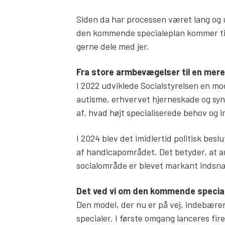
Siden da har processen været lang og 
den kommende specialeplan kommer til a
gerne dele med jer.
Fra store armbevægelser til en mer
I 2022 udviklede Socialstyrelsen en mo
autisme, erhvervet hjerneskade og syn
af, hvad højt specialiserede behov og 
I 2024 blev det imidlertid politisk besl
af handicapområdet. Det betyder, at am
socialområde er blevet markant indsn
Det ved vi om den kommende specia
Den model, der nu er på vej, indebærer
specialer. I første omgang lanceres fir