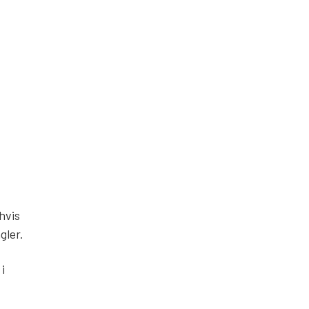
hvis
ngler.
i