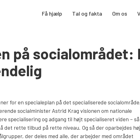
Få hjælp
Tal og fakta
Om os
n på socialområdet:
ndelig
ner for en specialeplan på det specialiserede socialområde
ende socialminister Astrid Krag visionen om nationale
gere specialisering og adgang til højt specialiseret viden – s
det rette tilbud på rette niveau. Og så der oparbejdes hø
målgrupper, der deles med alle, der arbejder med området