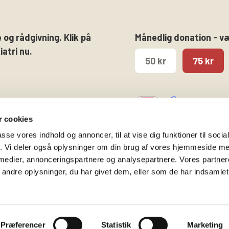
 og rådgivning. Klik på
Månedlig donation - v
atri nu.
50 kr
75 kr
 cookies
passe vores indhold og annoncer, til at vise dig funktioner til soci
fik. Vi deler også oplysninger om din brug af vores hjemmeside m
 medier, annonceringspartnere og analysepartnere. Vores partne
Følg os på
Kontakt hovedkontore
ndre oplysninger, du har givet dem, eller som de har indsamlet 
Facebook
Gammeltorv 14, 2. sal
Twitter
1457 København K
Instagram
T. 53 52 99 00
Præferencer
Statistik
Marketing