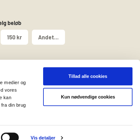
ælg beløb
150 kr
Andet...
Tillad alle cookies
ale medier og
ed vores
Kun nødvendige cookies
re kan
t
fra din brug
Vis detaljer