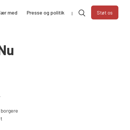
Vær med
Presse og politik
Støt os
 Nu
.
å borgere
jt