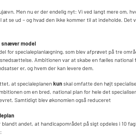
ujævn. Men nu er der endelig nyt: Vi ved langt mere om, h
t se ud – og hvad den ikke kommer til at indeholde. Det vi
e snæver model
del for specialeplanlægning, som blev afprøvet på tre områ
snedsættelse. Ambitionen var at skabe en fælles national 
indsatser er, og hvem der kan levere dem.
uttet, at specialeplanen
kun
skal omfatte den højt specialis
bitionen om en bred, national plan for hele det specialise
ævret. Samtidigt blev økonomien også reduceret
leplan
 blandt andet, at handicapområdet på sigt opdeles i 10 fag
e: