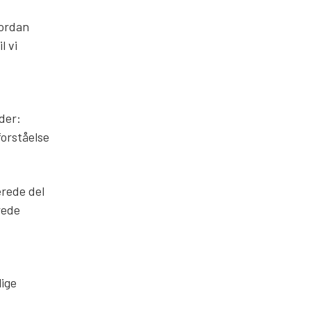
vordan
l vi
der:
forståelse
erede del
rede
lige