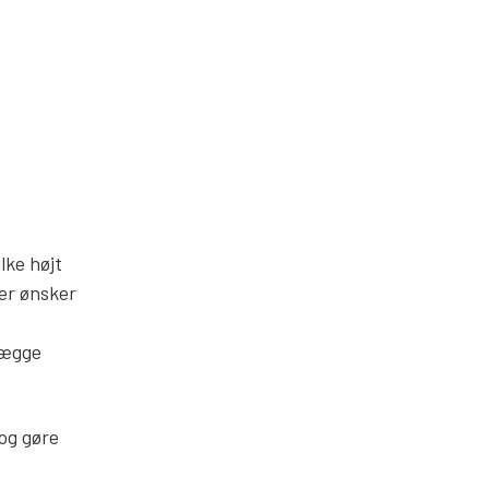
lke højt
der ønsker
lægge
og gøre