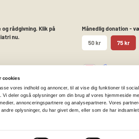
 og rådgivning. Klik på
Månedlig donation - v
atri nu.
50 kr
75 kr
 cookies
passe vores indhold og annoncer, til at vise dig funktioner til soci
fik. Vi deler også oplysninger om din brug af vores hjemmeside m
 medier, annonceringspartnere og analysepartnere. Vores partne
Følg os på
Kontakt hovedkontore
ndre oplysninger, du har givet dem, eller som de har indsamlet 
Facebook
Gammeltorv 14, 2. sal
Twitter
1457 København K
Instagram
T. 53 52 99 00