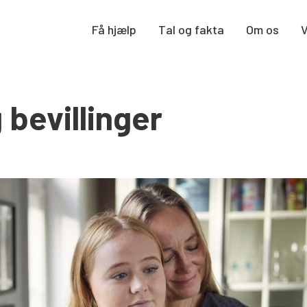
Få hjælp
Tal og fakta
Om os
 bevillinger