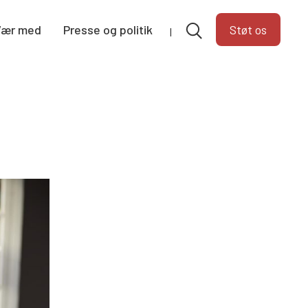
Vær med
Presse og politik
Støt os