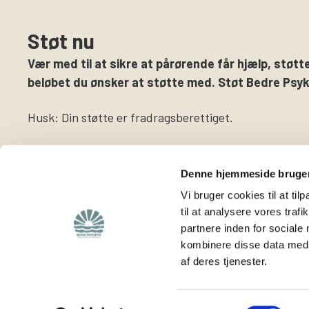
Støt nu
Vær med til at sikre at pårørende får hjælp, støtte
beløbet du ønsker at støtte med. Støt Bedre Psyki
Husk: Din støtte er fradragsberettiget.
Denne hjemmeside bruger
Vi bruger cookies til at til
til at analysere vores tra
partnere inden for sociale
Find
Støt os
kombinere disse data med a
af deres tjenester.
Viden om os
Støt foreningen
Lokalafdelinger
Bliv medlem
Hjemmeside for
Bliv frivillig
Samtykkevalg