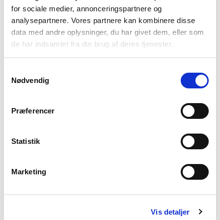
for sociale medier, annonceringspartnere og
analysepartnere. Vores partnere kan kombinere disse
data med andre oplysninger, du har givet dem, eller som
de har indsamlet fra din brug af deres tjenester.
Samtykkevalg
Nødvendig
Præferencer
Statistik
Vi forstår dig
Marketing
Det kan føles ensomt og uoverskueligt, når éns barn
eller en anden, man holder af, har
udviklingsforstyrrelse eller er ramt af sygdom. Men i
Vis detaljer
Bedre Psykiatri forstår vi din kamp og din bekymring.