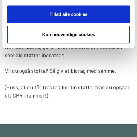
Derfor er vi her for dig – med rådgivning, kurser og
Tillad alle cookies
fællesskaber, der giver dig støtte, viden og håb.
Kun nødvendige cookies
Vores hjælp er gratis – uanset om du støtter eller ej.
Det kan lade sig gøre, fordi tusindvis af mennesker
som dig støtter indsatsen.
Vil du også støtte? Så giv et bidrag med samme.
(Husk, at du får fradrag for din støtte, hvis du oplyser
dit CPR-nummer!)