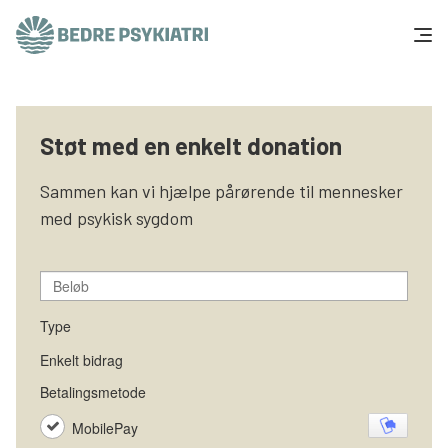
Skip to content
Få hjælp
Støt med en enkelt donation
Tal og fakta
Sammen kan vi hjælpe pårørende til mennesker
Om os
med psykisk sygdom
Vær med
Presse og politik
Støt os