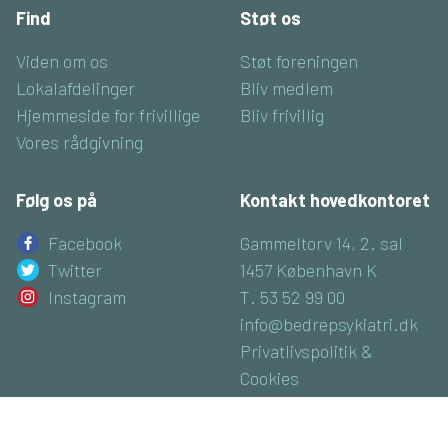
Find
Støt os
Viden om os
Støt foreningen
Lokalafdelinger
Bliv medlem
Hjemmeside for frivillige
Bliv frivillig
Vores rådgivning
Følg os på
Kontakt hovedkontoret
Facebook
Gammeltorv 14, 2. sal
Twitter
1457 København K
Instagram
T. 53 52 99 00
info@bedrepsykiatri.dk
Privatlivspolitik &
Cookies
CVR: 16800074