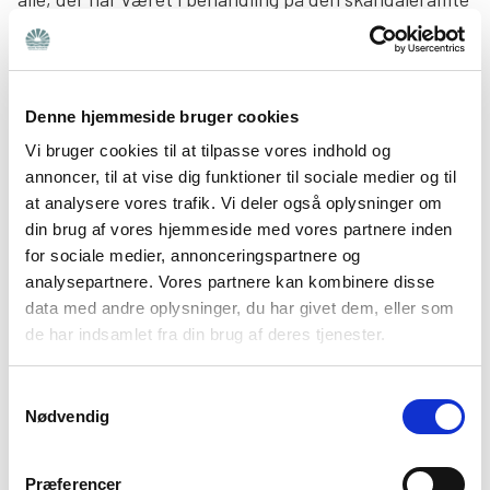
afdeling, har ret til klar besked om, hvad de har været
udsat for.
Vores mål var derfor at få politikere og embedsfolk til
Denne hjemmeside bruger cookies
indse, at sagsgennemgangen var for vigtig til at blive
Vi bruger cookies til at tilpasse vores indhold og
standset. Indsatsen lykkedes! Efter massiv
annoncer, til at vise dig funktioner til sociale medier og til
mediedækning og både offentlig og direkte kritik fra
at analysere vores trafik. Vi deler også oplysninger om
Bedre Psykiatris generalsekretær Jane Alrø Sørensen
din brug af vores hjemmeside med vores partnere inden
for sociale medier, annonceringspartnere og
bakkede Sundhedsminister Sophie Løhde op om vores
analysepartnere. Vores partnere kan kombinere disse
synspunkt. Og i går kom resultatet: Undersøgelsen
data med andre oplysninger, du har givet dem, eller som
bliver genoptaget.
de har indsamlet fra din brug af deres tjenester.
Alle de resterende 1.059 journaler bliver nu undersøgt,
Samtykkevalg
og alle berørte patienter får både et vejledningsbrev
Nødvendig
og et opkald.
Præferencer