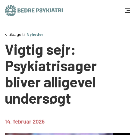
Skip to content
Få hjælp
tilbage til
Nyheder
Vigtig sejr:
Tal og fakta
Psykiatrisager
Om os
bliver alligevel
Vær med
undersøgt
Presse og politik
Støt os
14. februar 2025