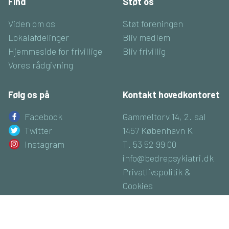
Find
Støt os
Viden om os
Støt foreningen
Lokalafdelinger
Bliv medlem
Hjemmeside for frivillige
Bliv frivillig
Vores rådgivning
Følg os på
Kontakt hovedkontoret
Facebook
Gammeltorv 14, 2. sal
Twitter
1457 København K
Instagram
T. 53 52 99 00
info@bedrepsykiatri.dk
Privatlivspolitik &
Cookies
CVR: 16800074