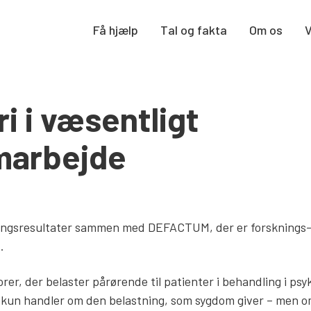
Få hjælp
Tal og fakta
Om os
i i væsentligt
marbejde
kningsresultater sammen med DEFACTUM, der er forsknings-
d.
rer, der belaster pårørende til patienter i behandling i psyk
e kun handler om den belastning, som sygdom giver – men om