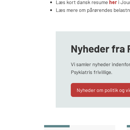
Læs kort dansk resume
her
i Jou
Læs mere om pårørendes belastni
Nyheder fra 
Vi samler nyheder indenfor
Psykiatris frivillige.
Nyheder om politik og v