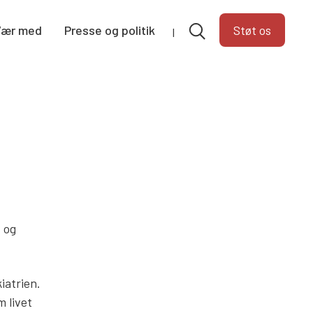
Vær med
Presse og politik
Støt os
 og
iatrien.
 livet