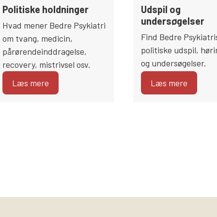
Politiske holdninger
Udspil og
undersøgelser
Hvad mener Bedre Psykiatri
Find Bedre Psykiatri
om tvang, medicin,
politiske udspil, hør
pårørendeinddragelse,
og undersøgelser.
recovery, mistrivsel osv.
Læs mere
Læs mere