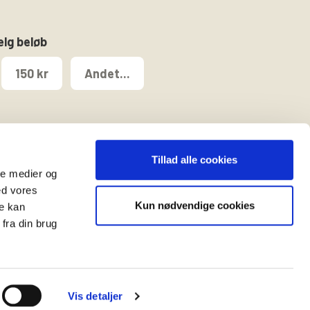
ælg beløb
150 kr
Andet...
Tillad alle cookies
ale medier og
ed vores
Kun nødvendige cookies
re kan
t
fra din brug
Vis detaljer