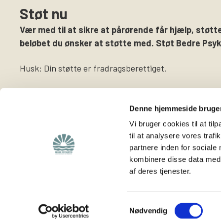
Støt nu
Vær med til at sikre at pårørende får hjælp, støtte
beløbet du ønsker at støtte med. Støt Bedre Psyki
Husk: Din støtte er fradragsberettiget.
Denne hjemmeside bruger
Vi bruger cookies til at til
til at analysere vores tra
partnere inden for sociale
Find
Støt os
kombinere disse data med a
af deres tjenester.
Viden om os
Støt foreningen
Lokalafdelinger
Bliv medlem
Hjemmeside for
Bliv frivillig
Samtykkevalg
Nødvendig
frivillige