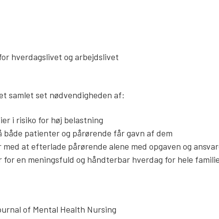
or hverdagslivet og arbejdslivet
iet samlet set nødvendigheden af:
er i risiko for høj belastning
 så både patienter og pårørende får gavn af dem
der med at efterlade pårørende alene med opgaven og ansva
r for en meningsfuld og håndterbar hverdag for hele famil
Journal of Mental Health Nursing