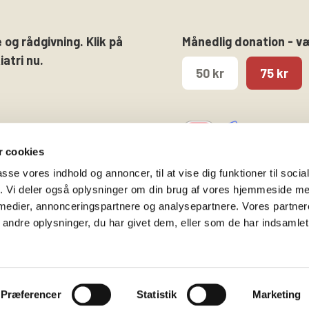
 og rådgivning. Klik på
Månedlig donation - v
atri nu.
50 kr
75 kr
 cookies
passe vores indhold og annoncer, til at vise dig funktioner til soci
fik. Vi deler også oplysninger om din brug af vores hjemmeside m
 medier, annonceringspartnere og analysepartnere. Vores partne
Følg os på
Kontakt hovedkontore
ndre oplysninger, du har givet dem, eller som de har indsamlet 
Facebook
Gammeltorv 14, 2. sal
Twitter
1457 København K
Instagram
T. 53 52 99 00
Præferencer
Statistik
Marketing
info@bedrepsykiatri.dk