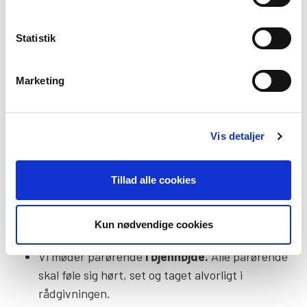
Vi møder pårørende med respekt og i øjenhøjde
Vi møder pårørende med tillid og
professionalisme
Statistik
Vi har tavshedspligt, men følger vor borgerpligt
ift. underretnings- og afværgepligt
Marketing
Værdier:
Vis detaljer
Ethvert menneske er unikt
. Ingen mennesker
har samme muligheder, erfaringer eller
Tillad alle cookies
livsgrundlag. Derfor bestræber vi os efter at
møde dig lige der hvor du er.
Vi møder pårørende
åbent
og med friske øjne. Vi
Kun nødvendige cookies
ved først noget om dig, når du fortæller os det.
Vi møder pårørende
i øjenhøjde.
Alle pårørende
skal føle sig hørt, set og taget alvorligt i
rådgivningen.