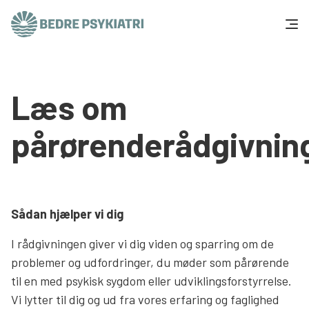
Skip to content
Få hjælp
Læs om
Tal og fakta
pårørenderådgivnin
Om os
Vær med
Sådan hjælper vi dig
Presse og politik
I rådgivningen giver vi dig viden og sparring om de
problemer og udfordringer, du møder som pårørende
Støt os
til en med psykisk sygdom eller udviklingsforstyrrelse.
Vi lytter til dig og ud fra vores erfaring og faglighed