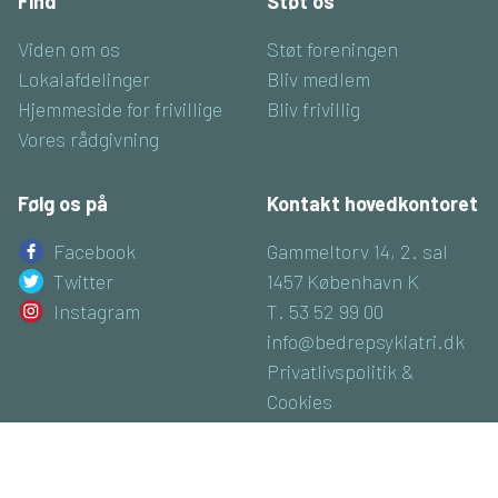
Find
Støt os
Viden om os
Støt foreningen
Lokalafdelinger
Bliv medlem
Hjemmeside for frivillige
Bliv frivillig
Vores rådgivning
Følg os på
Kontakt hovedkontoret
Facebook
Gammeltorv 14, 2. sal
Twitter
1457 København K
Instagram
T. 53 52 99 00
info@bedrepsykiatri.dk
Privatlivspolitik &
Cookies
CVR: 16800074