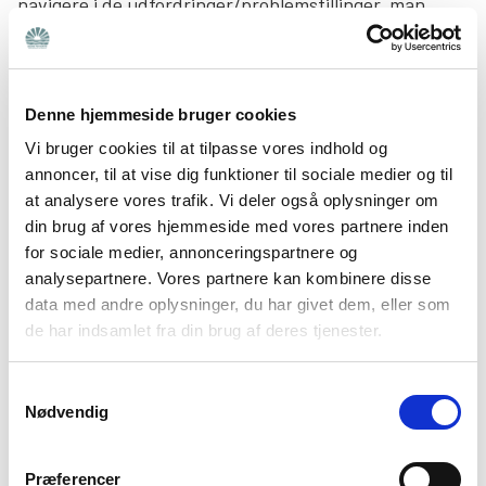
navigere i de udfordringer/problemstillinger, man
oplever som pårørende til en med psykisk sygdom. Vi
yder derfor en bred og faglig funderet rådgivning til
pårørende.
Denne hjemmeside bruger cookies
Rådgivningen arbejder empowerment baseret efter
Vi bruger cookies til at tilpasse vores indhold og
tilgangen ’hjælp til selvhjælp’, således at man som
annoncer, til at vise dig funktioner til sociale medier og til
at analysere vores trafik. Vi deler også oplysninger om
pårørende bliver i stand til selv ”at gå videre” i sit liv og
din brug af vores hjemmeside med vores partnere inden
håndtere den problemstilling, man kontakter
for sociale medier, annonceringspartnere og
rådgivningen med.
analysepartnere. Vores partnere kan kombinere disse
data med andre oplysninger, du har givet dem, eller som
Vores etiske principper og værdier
de har indsamlet fra din brug af deres tjenester.
Etik:
Samtykkevalg
Nødvendig
Den pårørendes fortrolighed skal altid
overholdes
Præferencer