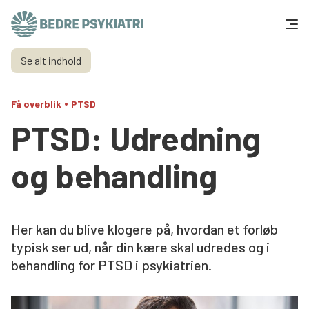
Skip to content
Se alt indhold
Få hjælp
•
Få overblik
PTSD
Tal og fakta
PTSD: Udredning
Om os
og behandling
Vær med
Presse og politik
Her kan du blive klogere på, hvordan et forløb
typisk ser ud, når din kære skal udredes og i
behandling for PTSD i psykiatrien.
Støt os