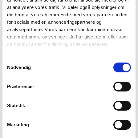
hun skal øve.
at analysere vores trafik. Vi deler også oplysninger om
din brug af vores hjemmeside med vores partnere inden
Kognitiv adfærdsterapi (cognitive processing
for sociale medier, annonceringspartnere og
therapy)
analysepartnere. Vores partnere kan kombinere disse
data med andre oplysninger, du har givet dem, eller som
Ved kognitiv adfærdsterapi er det tanker og
de har indsamlet fra din brug af deres tjenester.
handlinger, som er i centrum. Formålet med
terapiformen er at blive klogere på, hvilke handlinger
Samtykkevalg
Nødvendig
og tanker, der er med til at vedligeholde din kæres
udfordringer. Herigennem kan man så arbejde med,
hvordan ens følelser ved udfordringerne kan komme
Præferencer
til at ændre sig, hvis man lærer at tænke og handle
anderledes.
Statistik
Eksponeringsterapi (prolonged exposure)
Marketing
Ved eksponeringsterapi bliver din kære under