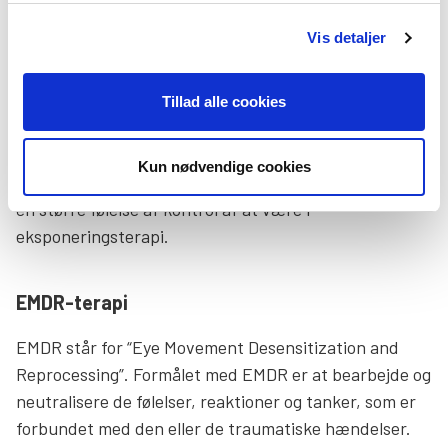
kontrollerede og trygge forhold konfronteret med de
Vis detaljer
traumatiske hændelser. Det kan både ske fysisk i
virkeligheden eller mentalt i fantasien. Ved at blive
eksponeret for de traumatiske hændelser får din
Tillad alle cookies
kære et mere realistisk syn på traumet. På den måde
vil reaktionerne på det også ændre sig. Mange med
Kun nødvendige cookies
PTSD oplever, at deres angst bliver mindre og de får
en større følelse af kontrol af at være i
eksponeringsterapi.
EMDR-terapi
EMDR står for “Eye Movement Desensitization and
Reprocessing”. Formålet med EMDR er at bearbejde og
neutralisere de følelser, reaktioner og tanker, som er
forbundet med den eller de traumatiske hændelser.