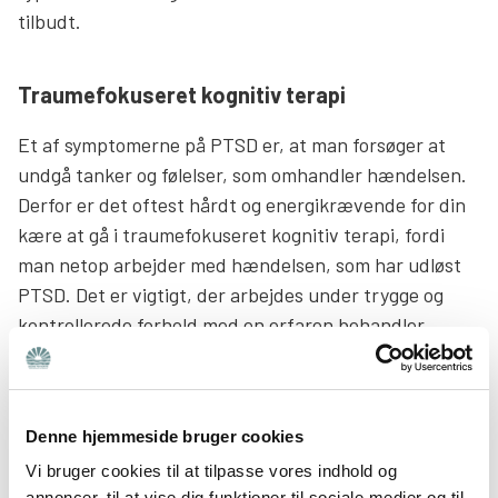
tilbudt.
Traumefokuseret kognitiv terapi
Et af symptomerne på PTSD er, at man forsøger at
undgå tanker og følelser, som omhandler hændelsen.
Derfor er det oftest hårdt og energikrævende for din
kære at gå i traumefokuseret kognitiv terapi, fordi
man netop arbejder med hændelsen, som har udløst
PTSD. Det er vigtigt, der arbejdes under trygge og
kontrollerede forhold med en erfaren behandler.
Formålet er at modificere den oplevede reaktion og
finde måder at håndtere det på, når de traumatiske
minder vender tilbage i situationer, din kære tidligere
Denne hjemmeside bruger cookies
har undgået. Din kære kan muligvis hen ad vejen i
Vi bruger cookies til at tilpasse vores indhold og
behandlingen få små hjemmeopgaver, som han eller
annoncer, til at vise dig funktioner til sociale medier og til