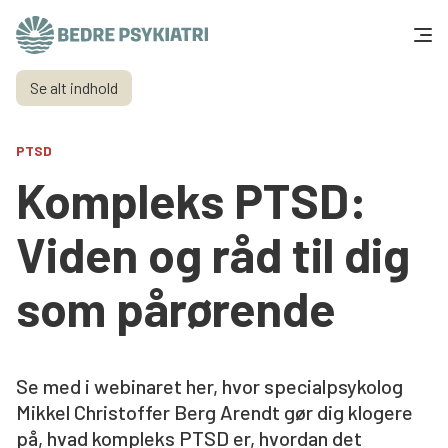
Skip to content
Se alt indhold
Få hjælp
PTSD
Tal og fakta
Kompleks PTSD:
Om os
Viden og råd til dig
Vær med
som pårørende
Presse og politik
Se med i webinaret her, hvor specialpsykolog
Støt os
Mikkel Christoffer Berg Arendt gør dig klogere
på, hvad kompleks PTSD er, hvordan det