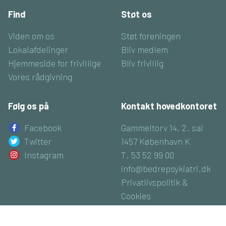
Find
Støt os
Viden om os
Støt foreningen
Lokalafdelinger
Bliv medlem
Hjemmeside for frivillige
Bliv frivillig
Vores rådgivning
Følg os på
Kontakt hovedkontoret
Facebook
Gammeltorv 14, 2. sal
Twitter
1457 København K
Instagram
T. 53 52 99 00
info@bedrepsykiatri.dk
Privatlivspolitik &
Cookies
CVR: 16800074
Luk